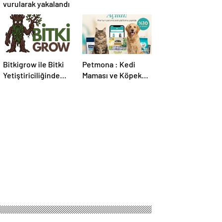
vurularak yakalandı
Bitkigrow ile Bitki
Petmona : Kedi
Yetiştiriciliğinde
Maması ve Köpek
Doğru Ekipman ve
Maması İle Tüm
Ürün Seçimi
Evcil Hayvan
Ürünleri