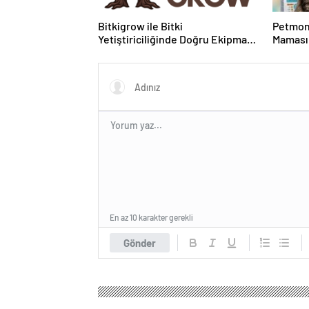
Bitkigrow ile Bitki
Petmon
Yetiştiriciliğinde Doğru Ekipman
Maması 
ve Ürün Seçimi
Ürünler
En az 10 karakter gerekli
Gönder