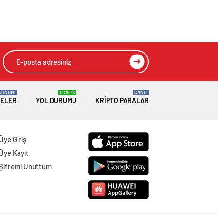
KONOMİ
TRAFİK
CANLI
TELER
YOL DURUMU
KRIPTO PARALAR
Üye Giriş
Üye Kayıt
Şifremi Unuttum