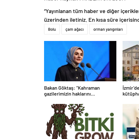
“Yayınlanan tüm haber ve diğer içerikler i
üzerinden iletiniz. En kısa süre içerisin
Bolu
çam ağacı
orman yangınları
Bakan Göktaş: “Kahraman
İzmir’d
gazilerimizin haklarını
kütüph
güçlendiren yeni bir dönemin
kapılarını aralıyoruz”