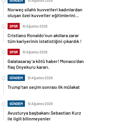
GÜNDEM
10 Ağustos 2026
Norweç silahlı kuvvetleri kadınlardan
oluşan özel kuvvetler eğitimlerini
başlattı.
SPOR
10 Ağustos 2026
Cristiano Ronaldo’nun akıllara zarar
tüm kariyerinin istatistiğini çıkardık !
SPOR
10 Ağustos 2026
Galatasaray’a kötü haber! Monaco’dan
flaş Onyekuru kararı.
GÜNDEM
10 Ağustos 2026
Trump’tan seçim sonrası ilk mülakat
GÜNDEM
10 Ağustos 2026
Avusturya başbakanı Sebastian Kurz
ile ilgili bilinmeyenler