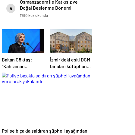
Osmanzadem ile Katkısız ve
Doğal Beslenme Dönemi
5
1780 kez okundu
Bakan Göktaş:
İzmir’deki eski DGM
“Kahraman
binaları kütüphane
gazilerimizin
olacak
haklarını
güçlendiren yeni bir
dönemin kapılarını
aralıyoruz”
Polise bıçakla saldıran şüpheli ayağından