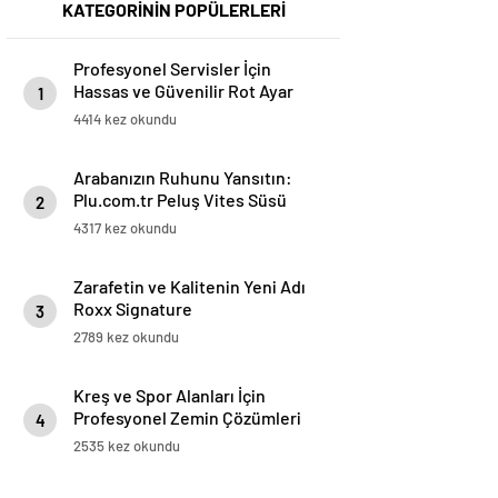
KATEGORİNİN POPÜLERLERİ
Profesyonel Servisler İçin
Hassas ve Güvenilir Rot Ayar
1
Makinesi Çözümleri
4414 kez okundu
Arabanızın Ruhunu Yansıtın:
Plu.com.tr Peluş Vites Süsü
2
Modelleri
4317 kez okundu
Zarafetin ve Kalitenin Yeni Adı
Roxx Signature
3
2789 kez okundu
Kreş ve Spor Alanları İçin
Profesyonel Zemin Çözümleri
4
2535 kez okundu