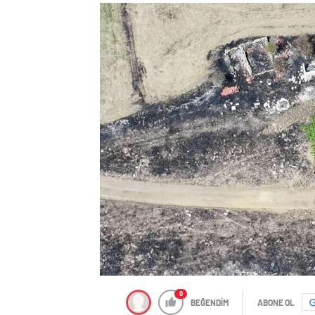
0
BEĞENDİM
ABONE OL