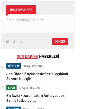
HIZLI YORUM YAP
GÖNDER
SON DAKİKA
HABERLERİ
GÜNDEM
10 Ağustos 2026
Joe Biden 6 aylık hedeflerini açıkladı.
Senato buz gibi…
SPOR
10 Ağustos 2026
En fazla kızaran takım Antalyaspor!
Tam 5 futbolcu….