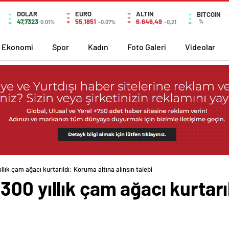
DOLAR
EURO
ALTIN
BITCOIN
47,7323
55,1851
6.646,49
%
0.01%
-0.07%
-0,21
Ekonomi
Spor
Kadın
Foto Galeri
Videolar
lık çam ağacı kurtarıldı: Koruma altına alınsın talebi
00 yıllık çam ağacı kurtarı