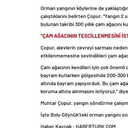
Orman yangının köylerine de yaklaştığı
çalıştıklarını belirten Çopur, “Yangın 2
bulunan takribi 300 yıllık çam ağacını k
“ÇAM AĞACININ TESCİLLENMESİNİ İS
Çopur, alevlerin çevreyi sarması nedeni
etkilenmemesine sevindikleri çam ağacın
Çam ağacının kendileri için çok öneml
bayram kutlarken gölgesinde 200-300 ki
altında bayram yapıyorduk. Bu çam ağacı
koruma altına alınmasını istiyoruz.” diy
Muhtar Çopur, yangın söndürme çalışmal
İşte Bolu Göynük’teki orman yangını so
Haber Kaynak : HABERTURK.COM