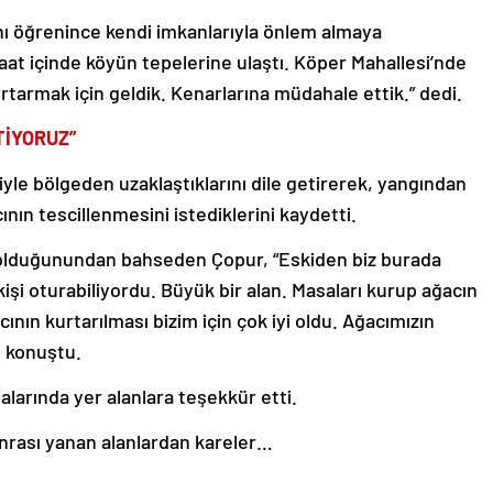
nı öğrenince kendi imkanlarıyla önlem almaya
 saat içinde köyün tepelerine ulaştı. Köper Mahallesi’nde
urtarmak için geldik. Kenarlarına müdahale ettik.” dedi.
TİYORUZ”
yle bölgeden uzaklaştıklarını dile getirerek, yangından
ın tescillenmesini istediklerini kaydetti.
i olduğunundan bahseden Çopur, “Eskiden biz burada
şi oturabiliyordu. Büyük bir alan. Masaları kurup ağacın
nın kurtarılması bizim için çok iyi oldu. Ağacımızın
e konuştu.
arında yer alanlara teşekkür etti.
nrası yanan alanlardan kareler…