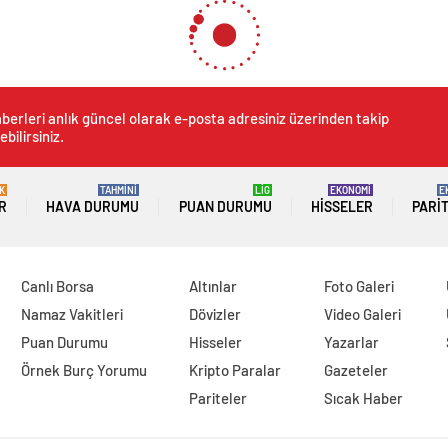
berleri anlık güncel olarak e-posta adresiniz üzerinden takip
ebilirsiniz.
K
TAHMİNİ
LİG
EKONOMİ
E
R
HAVA DURUMU
PUAN DURUMU
HISSELER
PARI
Canlı Borsa
Altınlar
Foto Galeri
Namaz Vakitleri
Dövizler
Video Galeri
Puan Durumu
Hisseler
Yazarlar
Örnek Burç Yorumu
Kripto Paralar
Gazeteler
Pariteler
Sıcak Haber