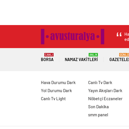
Ha
ed
CANLI
ANLIK
GÜNLÜ
BORSA
NAMAZ VAKITLERI
GAZETELE
Hava Durumu Dark
Canlı Tv Dark
Yol Durumu Dark
Yayın Akışları Dark
Canlı Tv Light
Nöbetçi Eczaneler
Son Dakika
smm panel