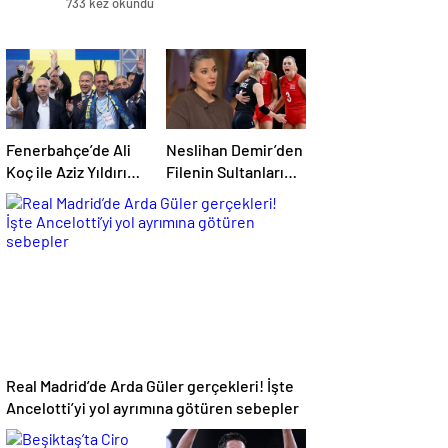
733 kez okundu
Fenerbahçe’de Ali
Neslihan Demir’den
Koç ile Aziz Yıldırım
Filenin Sultanları
bir araya geliyor!
için iddialı açıklama!
Toplanan imza
sayısı ortaya çıktı
Real Madrid’de Arda Güler gerçekleri! İşte
Ancelotti’yi yol ayrımına götüren sebepler