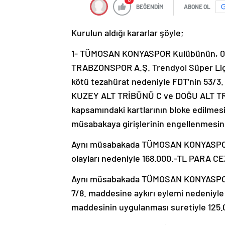
0
BEĞENDİM
ABONE OL
Kurulun aldığı kararlar şöyle;
1- TÜMOSAN KONYASPOR Kulübünün, 0
TRABZONSPOR A.Ş. Trendyol Süper Lig 
kötü tezahürat nedeniyle FDT’nin 53/3.
KUZEY ALT TRİBÜNÜ C ve DOĞU ALT TRİBÜ
kapsamındaki kartlarının bloke edilmesi
müsabakaya girişlerinin engellenmesin
Aynı müsabakada TÜMOSAN KONYASPOR 
olayları nedeniyle 168.000.-TL PARA CEZ
Aynı müsabakada TÜMOSAN KONYASPOR Ku
7/8. maddesine aykırı eylemi nedeniyle 
maddesinin uygulanması suretiyle 125.