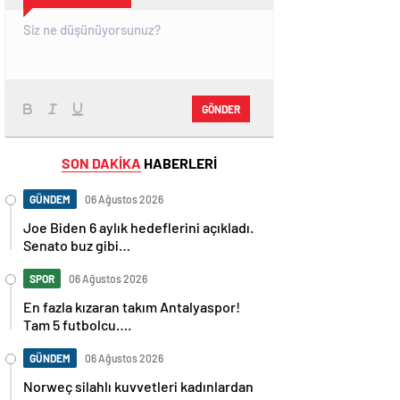
GÖNDER
SON DAKİKA
HABERLERİ
GÜNDEM
06 Ağustos 2026
Joe Biden 6 aylık hedeflerini açıkladı.
Senato buz gibi…
SPOR
06 Ağustos 2026
En fazla kızaran takım Antalyaspor!
Tam 5 futbolcu….
GÜNDEM
06 Ağustos 2026
Norweç silahlı kuvvetleri kadınlardan