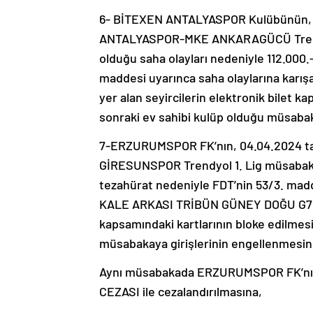
6- BİTEXEN ANTALYASPOR Kulübünün, 
ANTALYASPOR-MKE ANKARAGÜCÜ Trendyo
olduğu saha olayları nedeniyle 112.000.
maddesi uyarınca saha olaylarına karı
yer alan seyircilerin elektronik bilet ka
sonraki ev sahibi kulüp olduğu müsabak
7-ERZURUMSPOR FK’nın, 04.04.2024 
GİRESUNSPOR Trendyol 1. Lig müsabakas
tezahürat nedeniyle FDT’nin 53/3. mad
KALE ARKASI TRİBÜN GÜNEY DOĞU G7blokt
kapsamındaki kartlarının bloke edilmesi
müsabakaya girişlerinin engellenmesin
Aynı müsabakada ERZURUMSPOR FK’nın, 
CEZASI ile cezalandırılmasına,