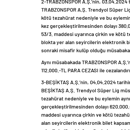
2-TRABZONSPOR A.Ş.’nin, 03.04.2024
TRABZONSPOR A.Ş. Trendyol Süper Lig 
kötü tezahürat nedeniyle ve bu eylemin
kez gerçekleştirilmesinden dolayı 380.
53/3. maddesi uyarınca çirkin ve köt
blokta yer alan seyircilerin elektronik 
sonraki misafir kulüp olduğu müsabakay
Aynı müsabakada TRABZONSPOR A.Ş.’nin,
112.000.-TL PARA CEZASI ile cezalandır
3-BEŞİKTAŞ A.Ş.’nin, 04.04.2024 ta
BEŞİKTAŞ A.Ş. Trendyol Süper Lig müsa
tezahürat nedeniyle ve bu eylemin aynı
gerçekleştirilmesinden dolayı 620.000.
maddesi uyarınca çirkin ve kötü teza
alan seyircilerin elektronik bilet kapsa