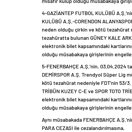
misafir kulüp olduğu müsabakaya giriş
4-GAZİANTEP FUTBOL KULÜBÜ A.Ş.’nin
KULÜBÜ A.Ş.-CORENDON ALANYASPOR Tr
neden olduğu çirkin ve kötü tezahürat 
tezahüratta bulunan GÜNEY KALE ARKASI
elektronik bilet kapsamındaki kartlarını
olduğu müsabakaya girişlerinin engell
5-FENERBAHÇE A.Ş.’nin, 03.04.2024 
DEMİRSPOR A.Ş. Trendyol Süper Lig müs
kötü tezahürat nedeniyle FDT’nin 53/3
TRİBÜN KUZEY C-E ve SPOR TOTO TRİBÜN
elektronik bilet kapsamındaki kartlarını
olduğu müsabakaya girişlerinin engell
Aynı müsabakada FENERBAHÇE A.Ş.’nin, 
PARA CEZASI ile cezalandırılmasına,