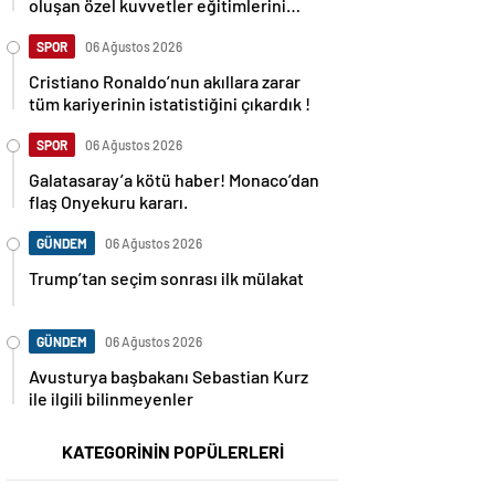
oluşan özel kuvvetler eğitimlerini
başlattı.
SPOR
06 Ağustos 2026
Cristiano Ronaldo’nun akıllara zarar
tüm kariyerinin istatistiğini çıkardık !
SPOR
06 Ağustos 2026
Galatasaray’a kötü haber! Monaco’dan
flaş Onyekuru kararı.
GÜNDEM
06 Ağustos 2026
Trump’tan seçim sonrası ilk mülakat
GÜNDEM
06 Ağustos 2026
Avusturya başbakanı Sebastian Kurz
ile ilgili bilinmeyenler
KATEGORİNİN POPÜLERLERİ