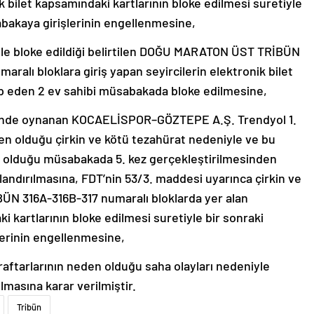
ik bilet kapsamındaki kartlarının bloke edilmesi suretiyle
abakaya girişlerinin engellenmesine,
iyle bloke edildiği belirtilen DOĞU MARATON ÜST TRİBÜN
alı bloklara giriş yapan seyircilerin elektronik bilet
ip eden 2 ev sahibi müsabakada bloke edilmesine,
hinde oynanan KOCAELİSPOR–GÖZTEPE A.Ş. Trendyol 1.
en olduğu çirkin ve kötü tezahürat nedeniyle ve bu
üp olduğu müsabakada 5. kez gerçekleştirilmesinden
andırılmasına, FDT’nin 53/3. maddesi uyarınca çirkin ve
ÜN 316A-316B-317 numaralı bloklarda yer alan
ki kartlarının bloke edilmesi suretiyle bir sonraki
lerinin engellenmesine,
ftarlarının neden olduğu saha olayları nedeniyle
lmasına karar verilmiştir.
Tribün