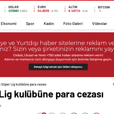
DOLAR
EURO
ALTIN
BITCOIN
47,5991
54,9635
6.487,14
%
0.05%
-0.11%
-0,14
Ekonomi
Spor
Kadın
Foto Galeri
Videolar
 Süper Lig kulübüne para cezası
Lig kulübüne para cezası