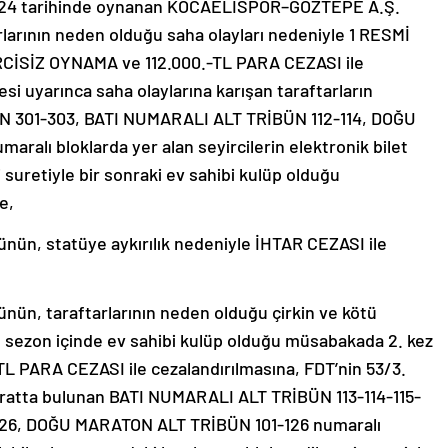
024 tarihinde oynanan KOCAELİSPOR–GÖZTEPE A.Ş.
rlarının neden olduğu saha olayları nedeniyle 1 RESMİ
SİZ OYNAMA ve 112.000.-TL PARA CEZASI ile
si uyarınca saha olaylarına karışan taraftarların
301-303, BATI NUMARALI ALT TRİBÜN 112-114, DOĞU
alı bloklarda yer alan seyircilerin elektronik bilet
 suretiyle bir sonraki ev sahibi kulüp olduğu
e,
n, statüye aykırılık nedeniyle İHTAR CEZASI ile
n, taraftarlarının neden olduğu çirkin ve kötü
 sezon içinde ev sahibi kulüp olduğu müsabakada 2. kez
TL PARA CEZASI ile cezalandırılmasına, FDT’nin 53/3.
üratta bulunan BATI NUMARALI ALT TRİBÜN 113-114-115-
26, DOĞU MARATON ALT TRİBÜN 101-126 numaralı