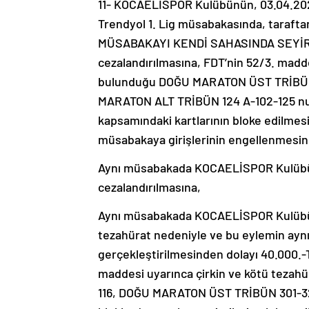
11- KOCAELİSPOR Kulübünün, 03.04.2
Trendyol 1. Lig müsabakasında, tarafta
MÜSABAKAYI KENDİ SAHASINDA SEYİRCİ
cezalandırılmasına, FDT’nin 52/3. madde
bulunduğu DOĞU MARATON ÜST TRİBÜN 
MARATON ALT TRİBÜN 124 A-102-125 numar
kapsamındaki kartlarının bloke edilmesi
müsabakaya girişlerinin engellenmesin
Aynı müsabakada KOCAELİSPOR Kulübünü
cezalandırılmasına,
Aynı müsabakada KOCAELİSPOR Kulübünü
tezahürat nedeniyle ve bu eylemin aynı
gerçekleştirilmesinden dolayı 40.000.-
maddesi uyarınca çirkin ve kötü tezah
116, DOĞU MARATON ÜST TRİBÜN 301-3