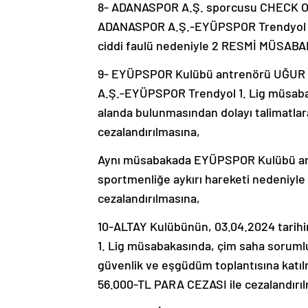
8- ADANASPOR A.Ş. sporcusu CHECK OU
ADANASPOR A.Ş.-EYÜPSPOR Trendyol 1.
ciddi faulü nedeniyle 2 RESMİ MÜSABA
9- EYÜPSPOR Kulübü antrenörü UĞUR 
A.Ş.-EYÜPSPOR Trendyol 1. Lig müsaba
alanda bulunmasından dolayı talimatlara
cezalandırılmasına,
Aynı müsabakada EYÜPSPOR Kulübü an
sportmenliğe aykırı hareketi nedeniy
cezalandırılmasına,
10-ALTAY Kulübünün, 03.04.2024 tar
1. Lig müsabakasında, çim saha sorum
güvenlik ve eşgüdüm toplantısına katıl
56.000-TL PARA CEZASI ile cezalandırı