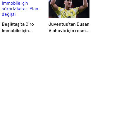
Beşiktaş’ta Ciro
Juventus’tan Dusan
Immobile için
Vlahovic için resmi
sürpriz karar! Plan
açıklama!
değişti
Fenerbahçe yanıtı