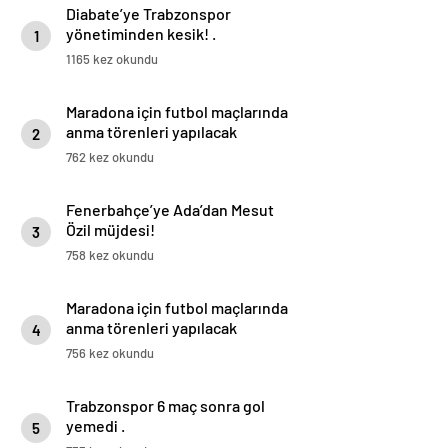
Diabate’ye Trabzonspor
yönetiminden kesik! .
1
1165 kez okundu
Maradona için futbol maçlarında
anma törenleri yapılacak
2
762 kez okundu
Fenerbahçe’ye Ada’dan Mesut
Özil müjdesi!
3
758 kez okundu
Maradona için futbol maçlarında
anma törenleri yapılacak
4
756 kez okundu
Trabzonspor 6 maç sonra gol
yemedi .
5