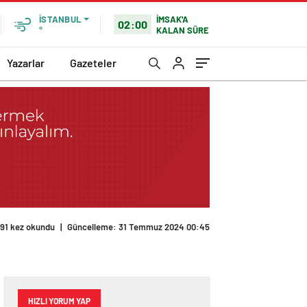
İMSAK'A
İSTANBUL
02:00
KALAN SÜRE
°
Yazarlar
Gazeteler
191 kez okundu
|
Güncelleme: 31 Temmuz 2024 00:45
HIZLI YORUM YAP