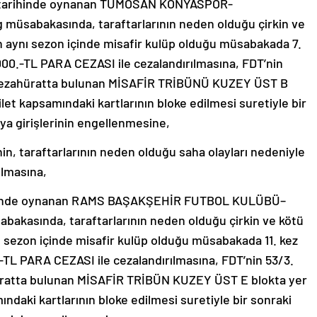
 tarihinde oynanan TÜMOSAN KONYASPOR-
müsabakasında, taraftarlarının neden olduğu çirkin ve
 aynı sezon içinde misafir kulüp olduğu müsabakada 7.
000.-TL PARA CEZASI ile cezalandırılmasına, FDT’nin
ü tezahüratta bulunan MİSAFİR TRİBÜNÜ KUZEY ÜST B
bilet kapsamındaki kartlarının bloke edilmesi suretiyle bir
a girişlerinin engellenmesine,
 taraftarlarının neden olduğu saha olayları nedeniyle
ılmasına,
rihinde oynanan RAMS BAŞAKŞEHİR FUTBOL KULÜBÜ–
bakasında, taraftarlarının neden olduğu çirkin ve kötü
 sezon içinde misafir kulüp olduğu müsabakada 11. kez
-TL PARA CEZASI ile cezalandırılmasına, FDT’nin 53/3.
hüratta bulunan MİSAFİR TRİBÜN KUZEY ÜST E blokta yer
mındaki kartlarının bloke edilmesi suretiyle bir sonraki