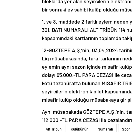
bloklarda yer alan seyircilerin elektron
bir sonraki ev sahibi kulüp olduğu müs
1. ve 3. maddede 2 farklı eylem neden
301, BATI NUMARALI ALT TRİBÜN 114 numar
kapsamındaki kartlarının toplamda tak
12-GÖZTEPE A.Ş.’nin, 03.04.2024 tari
Lig müsabakasında, taraftarlarının ned
eylemin aynı sezon içinde misafir kul
dolayı 65.000.-TL PARA CEZASI ile cezal
kötü tezahüratta bulunan MİSAFİR TRİB
seyircilerin elektronik bilet kapsamında
misafir kulüp olduğu müsabakaya giriş
Aynı müsabakada GÖZTEPE A.Ş.’nin, tara
112.000.-TL PARA CEZASI ile cezalandırı
Alt Tribün
Kulübünün
Numaralı
Spor