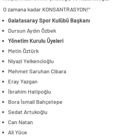
O zamana kadar KONSANTRASYON!”
Galatasaray Spor Kulübü Başkanı
Dursun Aydın Özbek
Yönetim Kurulu Üyeleri
Metin Öztürk
Niyazi Yelkencioğlu
Mehmet Saruhan Cibara
Eray Yazgan
İbrahim Hatipoğlu
Bora İsmail Bahçetepe
Sedat Artukoğlu
Can Natan
Ali Yüce