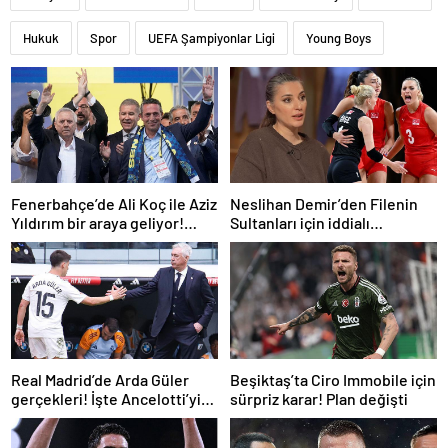
Hukuk
Spor
UEFA Şampiyonlar Ligi
Young Boys
Fenerbahçe’de Ali Koç ile Aziz
Neslihan Demir’den Filenin
Yıldırım bir araya geliyor!
Sultanları için iddialı
Toplanan imza sayısı ortaya
açıklama!
çıktı
Real Madrid’de Arda Güler
Beşiktaş’ta Ciro Immobile için
gerçekleri! İşte Ancelotti’yi
sürpriz karar! Plan değişti
yol ayrımına götüren
sebepler