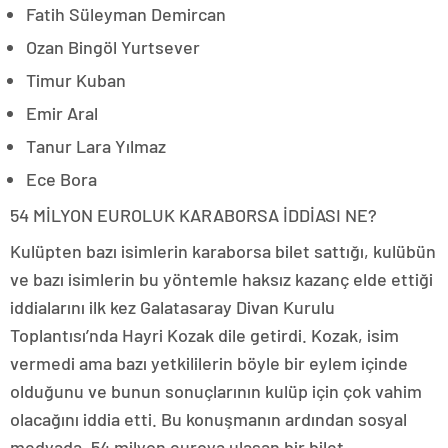
Fatih Süleyman Demircan
Ozan Bingöl Yurtsever
Timur Kuban
Emir Aral
Tanur Lara Yılmaz
Ece Bora
54 MİLYON EUROLUK KARABORSA İDDİASI NE?
Kulüpten bazı isimlerin karaborsa bilet sattığı, kulübün
ve bazı isimlerin bu yöntemle haksız kazanç elde ettiği
iddialarını ilk kez Galatasaray Divan Kurulu
Toplantısı’nda Hayri Kozak dile getirdi. Kozak, isim
vermedi ama bazı yetkililerin böyle bir eylem içinde
olduğunu ve bunun sonuçlarının kulüp için çok vahim
olacağını iddia etti. Bu konuşmanın ardından sosyal
medyada, 54 milyon euroya ulaşan bir bilet