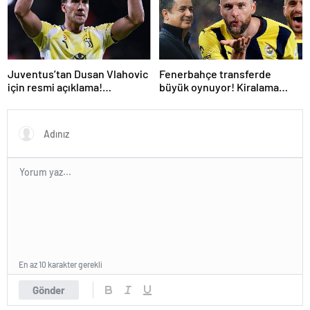
Juventus’tan Dusan Vlahovic
Fenerbahçe transferde
için resmi açıklama!
büyük oynuyor! Kiralama
Fenerbahçe yanıtı
formülüyle bir PSG’li daha
En az 10 karakter gerekli
Gönder