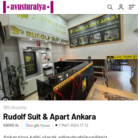
189 okunma
Rudolf Suit & Apart Ankara
1 Mart 2024 17:12
ABONE OL
News
Ankara’nın kalbi olarak adlandırabileceğimiz