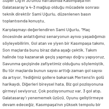
Süper Lig’in 30’uncu haftasında Kasımpaşa’nın
Galatasaray’a 4-3 mağlup olduğu mücadele sonrası
teknik direktör Sami Uğurlu, düzenlenen basın
toplantısında konuştu.
Karşılaşmayı değerlendiren Sami Uğurlu, “Maç
öncesinde anlattığımız senaryonun aynısı yaşadığımızı
söyleyebilirim. Gol atan ve yiyen bir Kasımpaşa takımı.
Son maçlarda bunu biraz daha aşağı çektik. Takım
halinde top kazanarak geçiş yapmayı doğru yapıyoruz.
Savunma geçişinde zafiyetimiz olduğunu söylemiştik.
Bu tür maçlarda bunun sayısı arttığı zaman gol sayısı
da artıyor. Yediğimiz gollere bakarsak Mertens’in golü
harikaydı. Diğerleri bireysel hata. Biz gol pozisyonuna
girmeyi seviyoruz. Çok pozisyonumuz var. 3 gol atıp,
Galatasaray’ı yenememek üzücü. Oyunu geliştirmeye
devam edeceğiz. Kasımpaşa’nın yüksek tempolu bir