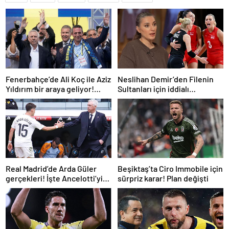
Fenerbahçe’de Ali Koç ile Aziz
Neslihan Demir’den Filenin
Yıldırım bir araya geliyor!
Sultanları için iddialı
Toplanan imza sayısı ortaya
açıklama!
çıktı
Real Madrid’de Arda Güler
Beşiktaş’ta Ciro Immobile için
gerçekleri! İşte Ancelotti’yi
sürpriz karar! Plan değişti
yol ayrımına götüren
sebepler