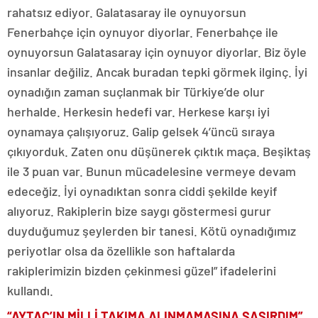
rahatsız ediyor. Galatasaray ile oynuyorsun
Fenerbahçe için oynuyor diyorlar. Fenerbahçe ile
oynuyorsun Galatasaray için oynuyor diyorlar. Biz öyle
insanlar değiliz. Ancak buradan tepki görmek ilginç. İyi
oynadığın zaman suçlanmak bir Türkiye’de olur
herhalde. Herkesin hedefi var. Herkese karşı iyi
oynamaya çalışıyoruz. Galip gelsek 4’üncü sıraya
çıkıyorduk. Zaten onu düşünerek çıktık maça. Beşiktaş
ile 3 puan var. Bunun mücadelesine vermeye devam
edeceğiz. İyi oynadıktan sonra ciddi şekilde keyif
alıyoruz. Rakiplerin bize saygı göstermesi gurur
duyduğumuz şeylerden bir tanesi. Kötü oynadığımız
periyotlar olsa da özellikle son haftalarda
rakiplerimizin bizden çekinmesi güzel” ifadelerini
kullandı.
“AYTAÇ’IN MİLLİ TAKIMA ALINMAMASINA ŞAŞIRDIM”