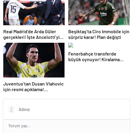
Real Madrid’de Arda Güler
Beşiktaş’ta Ciro Immobile için
gerçekleri! İşte Ancelotti’yi
sürpriz karar! Plan değişti
yol ayrımına götüren
sebepler
Fenerbahçe transferde
büyük oynuyor! Kiralama
formülüyle bir PSG’li daha
Juventus’tan Dusan Vlahovic
için resmi açıklama!
Fenerbahçe yanıtı