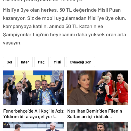
Misli’ye üye olan herkes, 50 TL değerinde Misli Puan
kazanıyor. Siz de mobil uygulamadan Misli’ye üye olun,
kampanyaya katılın, anında 50 TL kazanın ve
Şampiyonlar Ligi’nin heyecanını daha yüksek oranlarla
yaşayın!
Gol
Inter
Maç
Misli
Oynadığı Son
Fenerbahçe’de Ali Koç ile Aziz
Neslihan Demir’den Filenin
Yıldırım bir araya geliyor!
Sultanları için iddialı
Toplanan imza sayısı ortaya
açıklama!
çıktı