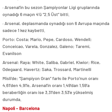
· Arsenal’in bu sezon Şampiyonlar Ligi gruplarında
oynadığı 6 maçın 4’ü “2.5 Üst” bitti.
· Arsenal, deplasmanda oynadığı son 6 Avrupa maçında
sadece 1 kez kaybetti.
Porto: Costa; Mario, Pepe, Cardoso, Wendell;
Conceicao, Varela, Gonzalez, Galeno; Taremi,
Evanilson
Arsenal: Raya; White, Saliba, Gabriel, Kiwior; Rice,
Odegaard, Havertz; Saka, Trossard, Martinelli
Misli’de; “Şampiyon Oran” farkı ile Porto’nun oranı
4.61’den 4.91’e, Arsenal’in oranı 1.49’dan 1.59’a
beraberliğin oranı ise 3.31’den 3.53’e yükselmiş
durumda.
Napoli – Barcelona