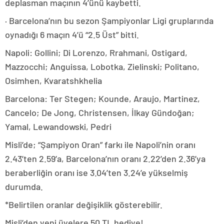
deplasman maçının 4’ünü kaybetti.
· Barcelona’nın bu sezon Şampiyonlar Ligi gruplarında
oynadığı 6 maçın 4’ü “2.5 Üst” bitti.
Napoli: Gollini; Di Lorenzo, Rrahmani, Ostigard,
Mazzocchi; Anguissa, Lobotka, Zielinski; Politano,
Osimhen, Kvaratshkhelia
Barcelona: Ter Stegen; Kounde, Araujo, Martinez,
Cancelo; De Jong, Christensen, İlkay Gündoğan;
Yamal, Lewandowski, Pedri
Misli’de; “Şampiyon Oran” farkı ile Napoli’nin oranı
2.43’ten 2.59’a, Barcelona’nın oranı 2.22’den 2.36’ya
beraberliğin oranı ise 3.04’ten 3.24’e yükselmiş
durumda.
*Belirtilen oranlar değişiklik gösterebilir.
Misli’den yeni üyelere 50 TL hediye!