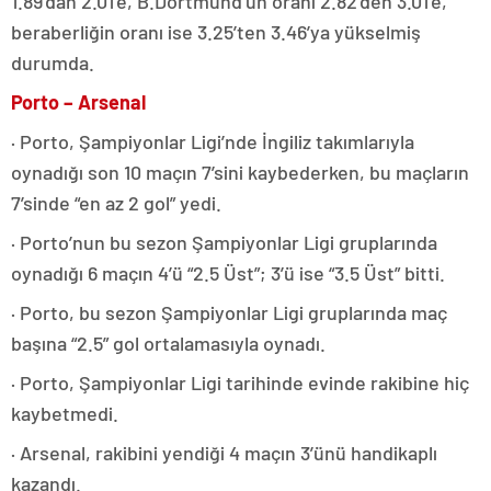
1.89’dan 2.01’e, B.Dortmund’un oranı 2.82’den 3.01’e,
beraberliğin oranı ise 3.25’ten 3.46’ya yükselmiş
durumda.
Porto – Arsenal
· Porto, Şampiyonlar Ligi’nde İngiliz takımlarıyla
oynadığı son 10 maçın 7’sini kaybederken, bu maçların
7’sinde “en az 2 gol” yedi.
· Porto’nun bu sezon Şampiyonlar Ligi gruplarında
oynadığı 6 maçın 4’ü “2.5 Üst”; 3’ü ise “3.5 Üst” bitti.
· Porto, bu sezon Şampiyonlar Ligi gruplarında maç
başına “2.5” gol ortalamasıyla oynadı.
· Porto, Şampiyonlar Ligi tarihinde evinde rakibine hiç
kaybetmedi.
· Arsenal, rakibini yendiği 4 maçın 3’ünü handikaplı
kazandı.