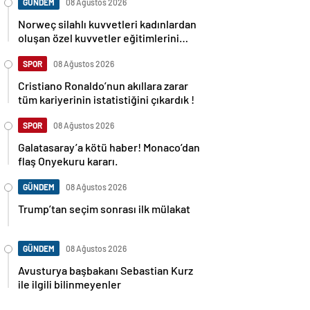
GÜNDEM
08 Ağustos 2026
Norweç silahlı kuvvetleri kadınlardan
oluşan özel kuvvetler eğitimlerini
başlattı.
SPOR
08 Ağustos 2026
Cristiano Ronaldo’nun akıllara zarar
tüm kariyerinin istatistiğini çıkardık !
SPOR
08 Ağustos 2026
Galatasaray’a kötü haber! Monaco’dan
flaş Onyekuru kararı.
GÜNDEM
08 Ağustos 2026
Trump’tan seçim sonrası ilk mülakat
GÜNDEM
08 Ağustos 2026
Avusturya başbakanı Sebastian Kurz
ile ilgili bilinmeyenler