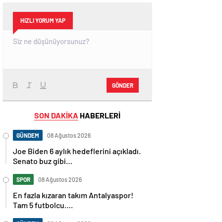
HIZLI YORUM YAP
GÖNDER
SON DAKİKA
HABERLERİ
GÜNDEM
08 Ağustos 2026
Joe Biden 6 aylık hedeflerini açıkladı.
Senato buz gibi…
SPOR
08 Ağustos 2026
En fazla kızaran takım Antalyaspor!
Tam 5 futbolcu….