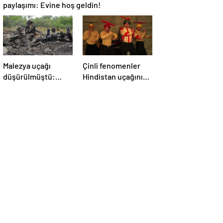
paylaşımı: Evine hoş geldin!
Malezya uçağı
Çinli fenomenler
düşürülmüştü:
Hindistan uçağının
Rusya sorumlu
düşmesiyle dalga
tutuldu
geçti: ‘YENİ UÇAĞIM
DÜŞÜRÜLDÜ’