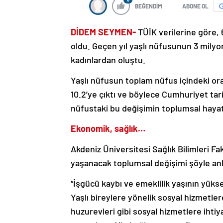
BEĞENDİM
ABONE OL
DİDEM SEYMEN-
TÜİK verilerine göre, 
oldu. Geçen yıl yaşlı nüfusunun 3 milyon
kadınlardan oluştu.
Yaşlı nüfusun toplam nüfus içindeki or
10.2’ye çıktı ve böylece Cumhuriyet tari
nüfustaki bu değişimin toplumsal hayatt
Ekonomik, sağlık…
Akdeniz Üniversitesi Sağlık Bilimleri Fa
yaşanacak toplumsal değişimi şöyle anl
“İşgücü kaybı ve emeklilik yaşının yüks
Yaşlı bireylere yönelik sosyal hizmetler
huzurevleri gibi sosyal hizmetlere ihtiyaç