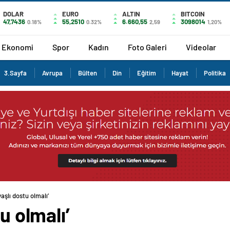
DOLAR
EURO
ALTIN
BITCOIN
47,7436
55,2510
6.660,55
3098014
0.18%
0.32%
2,59
1,20%
Ekonomi
Spor
Kadın
Foto Galeri
Videolar
3.Sayfa
Avrupa
Bülten
Din
Eğitim
Hayat
Politika
yaşlı dostu olmalı’
u olmalı’