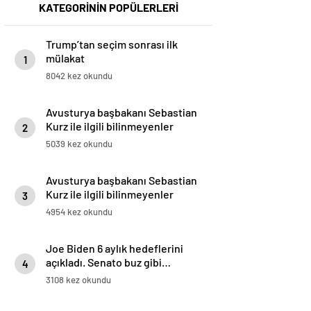
KATEGORİNİN POPÜLERLERİ
Trump’tan seçim sonrası ilk
mülakat
1
8042 kez okundu
Avusturya başbakanı Sebastian
Kurz ile ilgili bilinmeyenler
2
5039 kez okundu
Avusturya başbakanı Sebastian
Kurz ile ilgili bilinmeyenler
3
4954 kez okundu
Joe Biden 6 aylık hedeflerini
açıkladı. Senato buz gibi…
4
3108 kez okundu