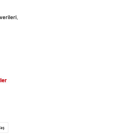
erileri.
ler
Yaş