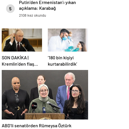
Putin’den Ermenistan’ı yıkan
açıklama: Karabağ
5
Azerbaycan’ın ayrılmaz bir
2108 kez okundu
parçasıdır!
SON DAKİKA |
‘180 bin kişiyi
Kremlin’den flaş
kurtarabilirdik’
Türkiye açıklaması!
ABD’li senatörden Rümeysa Öztürk