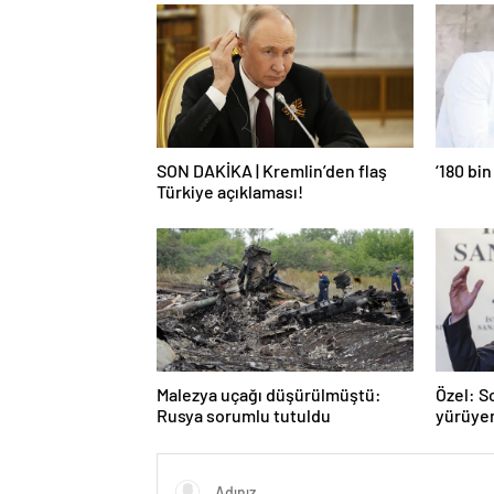
SON DAKİKA | Kremlin’den flaş
‘180 bin
Türkiye açıklaması!
Malezya uçağı düşürülmüştü:
Özel: S
Rusya sorumlu tutuldu
yürüye