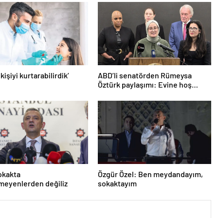
 kişiyi kurtarabilirdik’
ABD’li senatörden Rümeysa
Öztürk paylaşımı: Evine hoş
geldin!
okakta
Özgür Özel: Ben meydandayım,
meyenlerden değiliz
sokaktayım