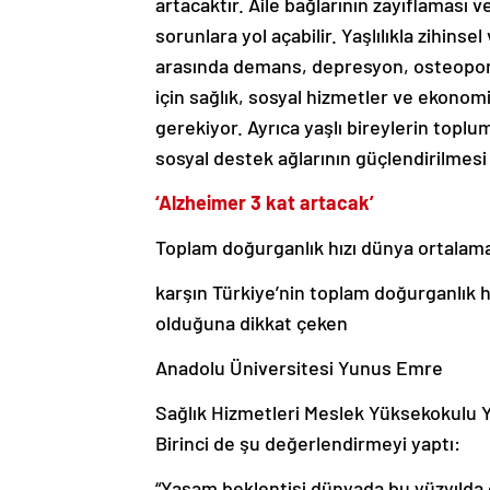
artacaktır. Aile bağlarının zayıflaması 
sorunlara yol açabilir. Yaşlılıkla zihinse
arasında demans, depresyon, osteoporoz
için sağlık, sosyal hizmetler ve ekonomi
gerekiyor. Ayrıca yaşlı bireylerin topl
sosyal destek ağlarının güçlendirilmesi 
‘Alzheimer 3 kat artacak’
Toplam doğurganlık hızı dünya ortalama
karşın Türkiye’nin toplam doğurganlık h
olduğuna dikkat çeken
Anadolu Üniversitesi Yunus Emre
Sağlık Hizmetleri Meslek Yüksekokulu 
Birinci de şu değerlendirmeyi yaptı:
“Yaşam beklentisi dünyada bu yüzyılda or