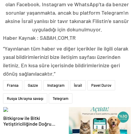
olan Facebook, Instagram ve WhatsApp’ta da benzer
sorunlar yaşanmakta, ancak bu platform Telegram’ın
aksine İsrail yanlısı bir tavır takınarak Filistin’e sansür
uyguladığı için dokunulmuyor.
Haber Kaynak : SABAH.COM.TR
“Yayınlanan tüm haber ve diğer içerikler ile ilgili olarak
yasal bildirimlerinizi bize iletişim sayfası üzerinden
iletiniz. En kısa süre içerisinde bildirimlerinize geri
dönüş sağlanılacaktır.”
Fransa
Gazze
Instagram
İsrail
Pavel Durov
Rusya Ukrayna savaşı
Telegram
Bitkigrow ile Bitki
Yetiştiriciliğinde Doğru
Ekipman ve Ürün Seçimi