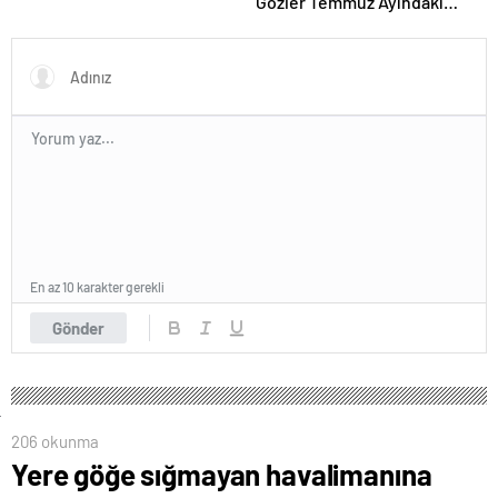
Gözler Temmuz Ayındaki
Karar Duruşmasına Çevrildi
En az 10 karakter gerekli
Gönder
206 okunma
Yere göğe sığmayan havalimanına