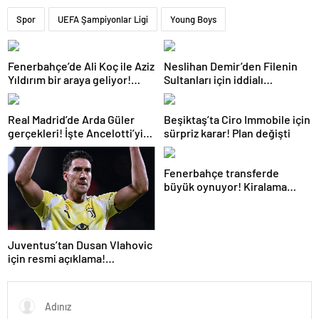
Spor
UEFA Şampiyonlar Ligi
Young Boys
Fenerbahçe’de Ali Koç ile Aziz
Neslihan Demir’den Filenin
Yıldırım bir araya geliyor!
Sultanları için iddialı
Toplanan imza sayısı ortaya
açıklama!
çıktı
Real Madrid’de Arda Güler
Beşiktaş’ta Ciro Immobile için
gerçekleri! İşte Ancelotti’yi
sürpriz karar! Plan değişti
yol ayrımına götüren
sebepler
Fenerbahçe transferde
büyük oynuyor! Kiralama
formülüyle bir PSG’li daha
Juventus’tan Dusan Vlahovic
için resmi açıklama!
Fenerbahçe yanıtı