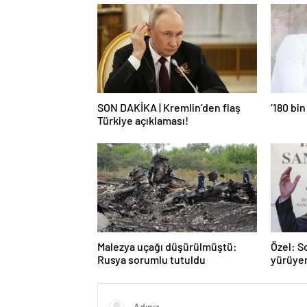
SON DAKİKA | Kremlin’den flaş
‘180 bin
Türkiye açıklaması!
Malezya uçağı düşürülmüştü:
Özel: S
Rusya sorumlu tutuldu
yürüye