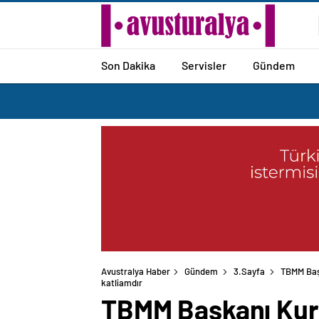
Son Dakika
Servisler
Gündem
Avustralya Haber
Gündem
3.Sayfa
TBMM Başk
katliamdır
TBMM Başkanı Kurt