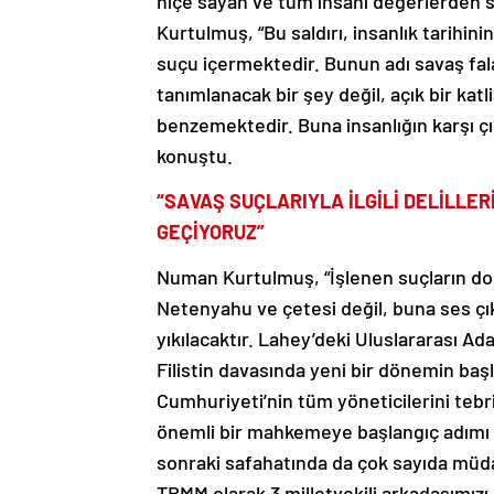
hiçe sayan ve tüm insani değerlerden so
Kurtulmuş, “Bu saldırı, insanlık tarihi
suçu içermektedir. Bunun adı savaş fala
tanımlanacak bir şey değil, açık bir kat
benzemektedir. Buna insanlığın karşı çı
konuştu.
“SAVAŞ SUÇLARIYLA İLGİLİ DELİLLE
GEÇİYORUZ”
Numan Kurtulmuş, “İşlenen suçların do
Netenyahu ve çetesi değil, buna ses çı
yıkılacaktır. Lahey’deki Uluslararası A
Filistin davasında yeni bir dönemin baş
Cumhuriyeti’nin tüm yöneticilerini tebr
önemli bir mahkemeye başlangıç adımı 
sonraki safahatında da çok sayıda müdah
TBMM olarak 3 milletvekili arkadaşımız