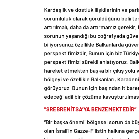
Kardeşlik ve dostluk ilişkilerinin ve parla
sorumluluk olarak görüldüğünü belirten 
artırılmalı, daha da artırmamız gereki
sorunun yaşandığı bu coğrafyada güven 
biliyorsunuz özellikle Balkanlarda güven
perspektifimizdir. Bunun için biz Türki
perspektifimizi sürekli anlatıyoruz. Bal
hareket etmekten başka bir çıkış yolu 
bölgeyi ve özellikle Balkanları, Karaden
görüyoruz. Bunun için başından itibaren
edeceği adil bir çözüme kavuşturulması
“SREBRENİTSA’YA BENZEMEKTEDİR”
“Bir başka önemli bölgesel sorun da büy
olan İsrail’in Gazze-Filistin halkına ger