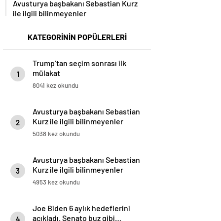
Avusturya başbakanı Sebastian Kurz
ile ilgili bilinmeyenler
KATEGORİNİN POPÜLERLERİ
Trump’tan seçim sonrası ilk
mülakat
1
8041 kez okundu
Avusturya başbakanı Sebastian
Kurz ile ilgili bilinmeyenler
2
5038 kez okundu
Avusturya başbakanı Sebastian
Kurz ile ilgili bilinmeyenler
3
4953 kez okundu
Joe Biden 6 aylık hedeflerini
açıkladı. Senato buz gibi…
4