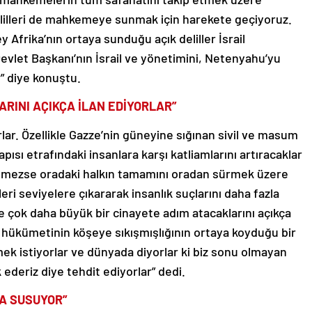
 delilleri de mahkemeye sunmak için harekete geçiyoruz.
frika’nın ortaya sunduğu açık deliller İsrail
Devlet Başkanı’nın İsrail ve yönetimini, Netenyahu’yu
r” diye konuştu.
ARINI AÇIKÇA İLAN EDİYORLAR”
lar. Özellikle Gazze’nin güneyine sığınan sivil ve masum
sı etrafındaki insanlara karşı katliamlarını artıracaklar
rilmezse oradaki halkın tamamını oradan sürmek üzere
ri seviyelere çıkararak insanlık suçlarını daha fazla
e çok daha büyük bir cinayete adım atacaklarını açıkça
e hükümetinin köşeye sıkışmışlığının ortaya koyduğu bir
mek istiyorlar ve dünyada diyorlar ki biz sonu olmayan
k ederiz diye tehdit ediyorlar” dedi.
DA SUSUYOR”