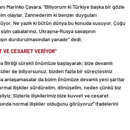
ı Marinko Çavara, “Biliyorum ki Türkiye başka bir gözle
him olaylar. Zannederim ki benzer duyguları
ölüyor. Ne yazık ki bütün dünya bu konuda susuyor. Çoğu
i sizin çabalarınız, Ukrayna-Rusya savaşının
şın durdurulmasından yanadır” dedi.
ET VE CESARET VERİYOR”
a Birliği sürekli önümüze başlayarak; bize devamlı
zler de biliyorsunuz, bizden fazla bir süreçtesiniz
ında anlaşamasalar da bizim önümüze devamlı yeni şartlar
ormal ilişkiler sürdürelim, dönüşelim, neden çünkü biz
liyiz. Sizlerle ilişkilerimiz bize kuvvet ve cesaret
sında normal ilişkiler olduğunu görüyoruz” ifadelerini