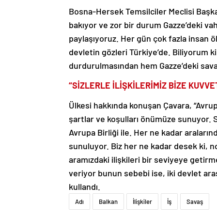
Bosna-Hersek Temsilciler Meclisi Başkan
bakıyor ve zor bir durum Gazze’deki va
paylaşıyoruz. Her gün çok fazla insan 
devletin gözleri Türkiye’de. Biliyorum k
durdurulmasından hem Gazze’deki sava
“SİZLERLE İLİŞKİLERİMİZ BİZE KUVV
Ülkesi hakkında konuşan Çavara, “Avrup
şartlar ve koşulları önümüze sunuyor. Si
Avrupa Birliği ile. Her ne kadar aralar
sunuluyor. Biz her ne kadar desek ki, n
aramızdaki ilişkileri bir seviyeye getirme
veriyor bunun sebebi ise, iki devlet ara
kullandı.
Adı
Balkan
İlişkiler
İş
Savaş