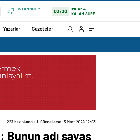
İMSAK'A
İSTANBUL
02:00
KALAN SÜRE
°
Yazarlar
Gazeteler
223 kez okundu
|
Güncelleme: 3 Mart 2024 12:03
ı: Bunun adı savaş