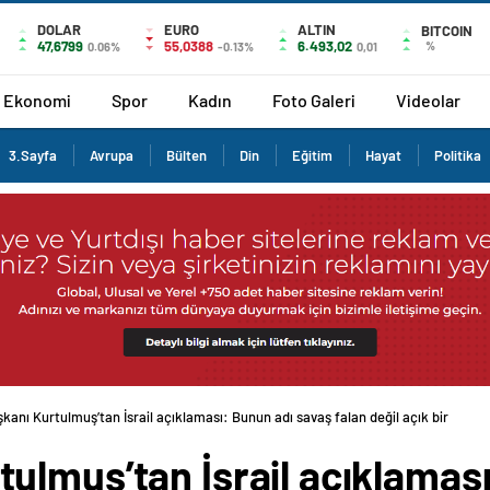
DOLAR
EURO
ALTIN
BITCOIN
47,6799
55,0388
6.493,02
%
0.06%
-0.13%
0,01
Ekonomi
Spor
Kadın
Foto Galeri
Videolar
3.Sayfa
Avrupa
Bülten
Din
Eğitim
Hayat
Politika
anı Kurtulmuş’tan İsrail açıklaması: Bunun adı savaş falan değil açık bir
ulmuş’tan İsrail açıklamas