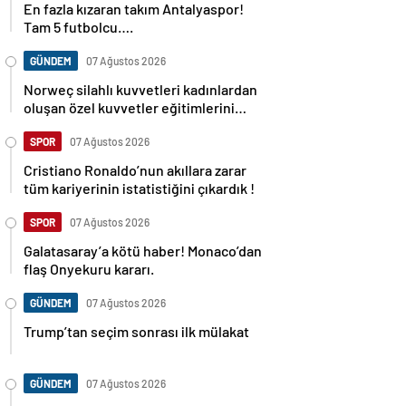
En fazla kızaran takım Antalyaspor!
Tam 5 futbolcu….
GÜNDEM
07 Ağustos 2026
Norweç silahlı kuvvetleri kadınlardan
oluşan özel kuvvetler eğitimlerini
başlattı.
SPOR
07 Ağustos 2026
Cristiano Ronaldo’nun akıllara zarar
tüm kariyerinin istatistiğini çıkardık !
SPOR
07 Ağustos 2026
Galatasaray’a kötü haber! Monaco’dan
flaş Onyekuru kararı.
GÜNDEM
07 Ağustos 2026
Trump’tan seçim sonrası ilk mülakat
GÜNDEM
07 Ağustos 2026