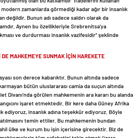
yutlanmış olan bu katliamdır” ifadelerini kullanan
nin modern zamanlarda görmediği kadar ağır bir insanlık
n değildir. Bunun adı sadece saldırı olarak da
liamdır. Aynen bu özellikleriyle Srebrenitsa’ya
kması ve durdurması insanlık vazifesidir” şeklinde
Rİ DE MAHKEMEYE SUNMAK İÇİN HAREKETE
syası son derece kabarıktır. Bunun altında sadece
karmayan bütün uluslararası camia da suçun altında
dalet Divanı’nda görülen mahkemenin ara kararı bu alanda
langıcını işaret etmektedir. Bir kere daha Güney Afrika
ik ediyoruz, insanlık adına teşekkür ediyoruz. Böyle
atılmasını temin ettiler. Bu mahkemenin bundan
il ülke ve kurum bu işin içerisine girecektir. Biz de
ı mahkemelerin tüm safahatini takip etmek üzere