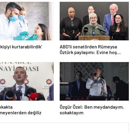
 kişiyi kurtarabilirdik’
ABD’li senatörden Rümeysa
Öztürk paylaşımı: Evine hoş
geldin!
okakta
Özgür Özel: Ben meydandayım,
meyenlerden değiliz
sokaktayım