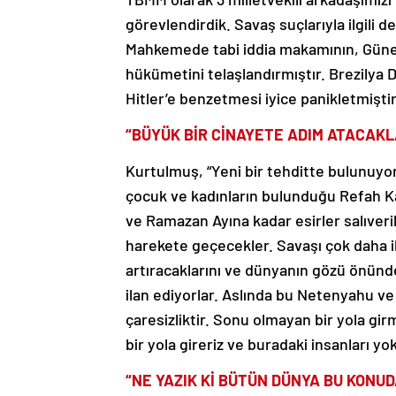
görevlendirdik. Savaş suçlarıyla ilgili
Mahkemede tabi iddia makamının, Güney A
hükümetini telaşlandırmıştır. Brezilya 
Hitler’e benzetmesi iyice panikletmişti
“BÜYÜK BİR CİNAYETE ADIM ATACAKL
Kurtulmuş, “Yeni bir tehditte bulunuyor
çocuk ve kadınların bulunduğu Refah Kapı
ve Ramazan Ayına kadar esirler salıve
harekete geçecekler. Savaşı çok daha ile
artıracaklarını ve dünyanın gözü önünd
ilan ediyorlar. Aslında bu Netenyahu v
çaresizliktir. Sonu olmayan bir yola gir
bir yola gireriz ve buradaki insanları yo
“NE YAZIK Kİ BÜTÜN DÜNYA BU KONU