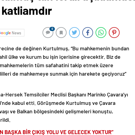
r katliamdır
0
News
sürecine de değinen Kurtulmuş, “Bu mahkemenin bundan
il ülke ve kurum bu işin içerisine girecektir. Biz de
ı mahkemelerin tüm safahatini takip etmek üzere
 delilleri de mahkemeye sunmak için harekete geçiyoruz”
Hersek Temsilciler Meclisi Başkanı Marinko Çavara’yı
i’nde kabul etti. Görüşmede Kurtulmuş ve Çavara
avaşı ve Balkan bölgesindeki gelişmeleri konuştu,
rildi.
N BAŞKA BİR ÇIKIŞ YOLU VE GELECEK YOKTUR”