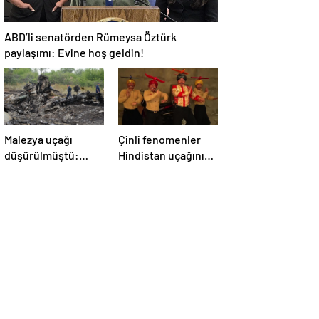
ABD’li senatörden Rümeysa Öztürk
paylaşımı: Evine hoş geldin!
Malezya uçağı
Çinli fenomenler
düşürülmüştü:
Hindistan uçağının
Rusya sorumlu
düşmesiyle dalga
tutuldu
geçti: ‘YENİ UÇAĞIM
DÜŞÜRÜLDÜ’