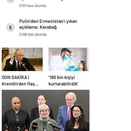
3107 kez okundu
Putin’den Ermenistan’ı yıkan
açıklama: Karabağ
5
Azerbaycan’ın ayrılmaz bir
2108 kez okundu
parçasıdır!
SON DAKİKA |
‘180 bin kişiyi
Kremlin’den flaş
kurtarabilirdik’
Türkiye açıklaması!