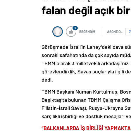
falan değil açık bi
0
BEĞENDİM
ABONE OL
Görüşmede İsrail’in Lahey’deki dava 
sonraki safahatında da çok sayıda müdah
TBMM olarak 3 milletvekili arkadaşımız
görevlendirdik. Savaş suçlarıyla ilgili
dedi.
TBMM Başkanı Numan Kurtulmuş, Bosna-
Beşiktaş’ta bulunan TBMM Çalışma Ofis
Filistin-İsrail Savaşı, Rusya-Ukrayna S
karşılıklı işbirliği ve dostluk mesajları ve
“BALKANLARDA İŞ BİRLİĞİ YAPMAKTA