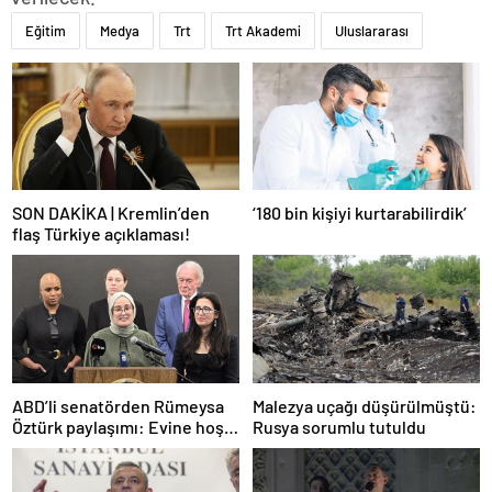
Eğitim
Medya
Trt
Trt Akademi
Uluslararası
SON DAKİKA | Kremlin’den
‘180 bin kişiyi kurtarabilirdik’
flaş Türkiye açıklaması!
ABD’li senatörden Rümeysa
Malezya uçağı düşürülmüştü:
Öztürk paylaşımı: Evine hoş
Rusya sorumlu tutuldu
geldin!