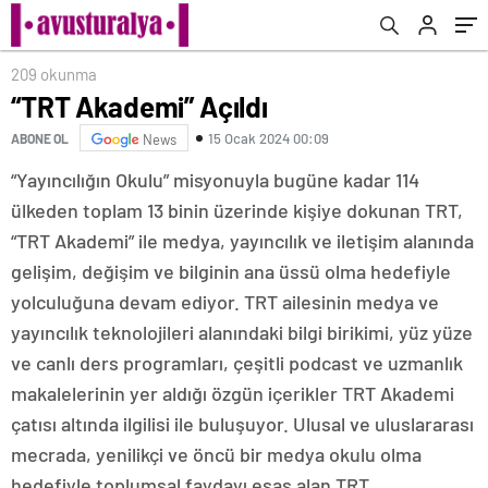
209 okunma
“TRT Akademi” Açıldı
15 Ocak 2024 00:09
ABONE OL
News
“Yayıncılığın Okulu” misyonuyla bugüne kadar 114
ülkeden toplam 13 binin üzerinde kişiye dokunan TRT,
“TRT Akademi” ile medya, yayıncılık ve iletişim alanında
gelişim, değişim ve bilginin ana üssü olma hedefiyle
yolculuğuna devam ediyor. TRT ailesinin medya ve
yayıncılık teknolojileri alanındaki bilgi birikimi, yüz yüze
ve canlı ders programları, çeşitli podcast ve uzmanlık
makalelerinin yer aldığı özgün içerikler TRT Akademi
çatısı altında ilgilisi ile buluşuyor. Ulusal ve uluslararası
mecrada, yenilikçi ve öncü bir medya okulu olma
hedefiyle toplumsal faydayı esas alan TRT