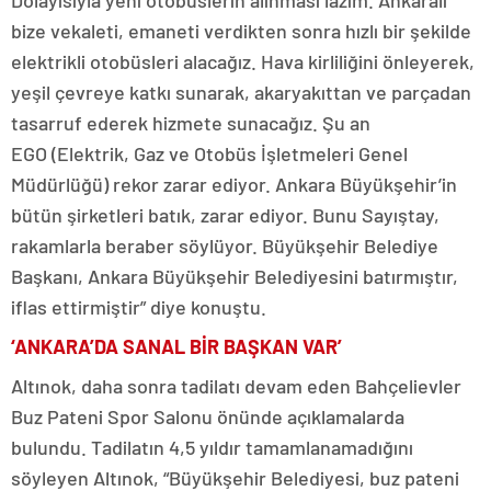
Dolayısıyla yeni otobüslerin alınması lazım. Ankaralı
bize vekaleti, emaneti verdikten sonra hızlı bir şekilde
elektrikli otobüsleri alacağız. Hava kirliliğini önleyerek,
yeşil çevreye katkı sunarak, akaryakıttan ve parçadan
tasarruf ederek hizmete sunacağız. Şu an
EGO (Elektrik, Gaz ve Otobüs İşletmeleri Genel
Müdürlüğü) rekor zarar ediyor. Ankara Büyükşehir’in
bütün şirketleri batık, zarar ediyor. Bunu Sayıştay,
rakamlarla beraber söylüyor. Büyükşehir Belediye
Başkanı, Ankara Büyükşehir Belediyesini batırmıştır,
iflas ettirmiştir” diye konuştu.
‘ANKARA’DA SANAL BİR BAŞKAN VAR’
Altınok, daha sonra tadilatı devam eden Bahçelievler
Buz Pateni Spor Salonu önünde açıklamalarda
bulundu. Tadilatın 4,5 yıldır tamamlanamadığını
söyleyen Altınok, “Büyükşehir Belediyesi, buz pateni