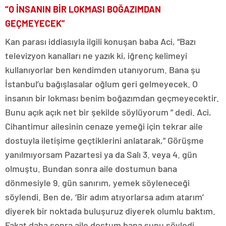
“O İNSANIN BİR LOKMASI BOĞAZIMDAN
GEÇMEYECEK”
Kan parası iddiasıyla ilgili konuşan baba Aci, “Bazı
televizyon kanalları ne yazık ki, iğrenç kelimeyi
kullanıyorlar ben kendimden utanıyorum. Bana şu
İstanbul’u bağışlasalar oğlum geri gelmeyecek. O
insanın bir lokması benim boğazımdan geçmeyecektir.
Bunu açık açık net bir şekilde söylüyorum ” dedi. Aci,
Cihantimur ailesinin cenaze yemeği için tekrar aile
dostuyla iletişime geçtiklerini anlatarak,” Görüşme
yanılmıyorsam Pazartesi ya da Salı 3. veya 4. gün
olmuştu. Bundan sonra aile dostumun bana
dönmesiyle 9. gün sanırım, yemek söyleneceği
söylendi. Ben de, ‘Bir adım atıyorlarsa adım atarım’
diyerek bir noktada buluşuruz diyerek olumlu baktım.
Fakat daha sonra aile dostum bana şunu söyledi.