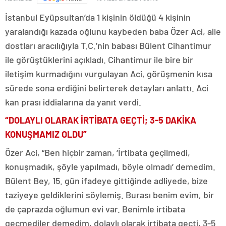
İstanbul Eyüpsultan’da 1 kişinin öldüğü 4 kişinin
yaralandığı kazada oğlunu kaybeden baba Özer Aci, aile
dostları aracılığıyla T.C.’nin babası Bülent Cihantimur
ile görüştüklerini açıkladı. Cihantimur ile bire bir
iletişim kurmadığını vurgulayan Aci, görüşmenin kısa
sürede sona erdiğini belirterek detayları anlattı. Aci
kan prası iddialarına da yanıt verdi.
“DOLAYLI OLARAK İRTİBATA GEÇTİ; 3-5 DAKİKA
KONUŞMAMIZ OLDU”
Özer Aci, “Ben hiçbir zaman, ‘İrtibata geçilmedi,
konuşmadık, şöyle yapılmadı, böyle olmadı’ demedim.
Bülent Bey, 15. gün ifadeye gittiğinde adliyede, bize
taziyeye geldiklerini söylemiş. Burası benim evim, bir
de çaprazda oğlumun evi var. Benimle irtibata
geçmediler demedim, dolaylı olarak irtibata geçti, 3-5