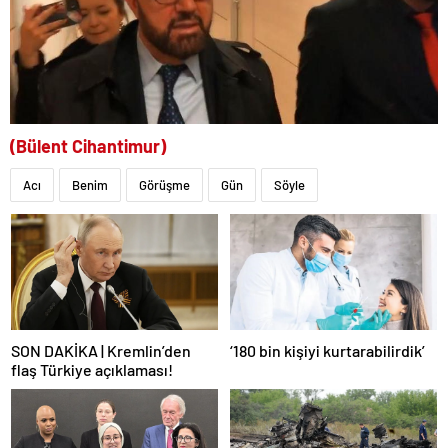
(Bülent Cihantimur)
Acı
Benim
Görüşme
Gün
Söyle
SON DAKİKA | Kremlin’den
‘180 bin kişiyi kurtarabilirdik’
flaş Türkiye açıklaması!