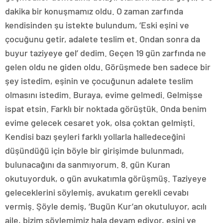
dakika bir konuşmamız oldu. O zaman zarfında
kendisinden şu istekte bulundum, ‘Eski eşini ve
çocuğunu getir, adalete teslim et. Ondan sonra da
buyur taziyeye gel’ dedim. Geçen 19 gün zarfında ne
gelen oldu ne giden oldu. Görüşmede ben sadece bir
şey istedim, eşinin ve çocuğunun adalete teslim
olmasını istedim. Buraya, evime gelmedi. Gelmişse
ispat etsin. Farklı bir noktada görüştük. Onda benim
evime gelecek cesaret yok, olsa çoktan gelmişti.
Kendisi bazı şeyleri farklı yollarla halledeceğini
düşündüğü için böyle bir girişimde bulunmadı,
bulunacağını da sanmıyorum. 8. gün Kuran
okutuyorduk, o gün avukatımla görüşmüş. Taziyeye
geleceklerini söylemiş, avukatım gerekli cevabı
vermiş. Şöyle demiş, ‘Bugün Kur’an okutuluyor, acılı
aile, bizim söylemimiz hala devam ediyor, eşini ve