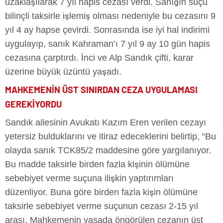
uzaklaşılarak 7 yıl hapis cezası verdi. Sanığın suçu
bilinçli taksirle işlemiş olması nedeniyle bu cezasını 9
yıl 4 ay hapse çevirdi. Sonrasında ise iyi hal indirimi
uygulayıp, sanık Kahraman’ı 7 yıl 9 ay 10 gün hapis
cezasına çarptırdı. İnci ve Alp Sandık çifti, karar
üzerine büyük üzüntü yaşadı.
MAHKEMENİN ÜST SINIRDAN CEZA UYGULAMASI
GEREKİYORDU
Sandık ailesinin Avukatı Kazım Eren verilen cezayı
yetersiz bulduklarını ve itiraz edeceklerini belirtip, “Bu
olayda sanık TCK85/2 maddesine göre yargılanıyor.
Bu madde taksirle birden fazla kişinin ölümüne
sebebiyet verme suçuna ilişkin yaptırımları
düzenliyor. Buna göre birden fazla kişin ölümüne
taksirle sebebiyet verme suçunun cezası 2-15 yıl
arası. Mahkemenin yasada öngörülen cezanın üst