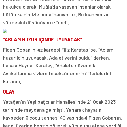
hukukçu olarak, Muğla’da yaşayan insanlar olarak
bütün kalbimizle buna inanıyoruz. Bu inancımızın
sürmesini düşünüyoruz ”dedi.
“ABLAM HUZUR İÇİNDE UYUYACAK”
Figen Çoban’ın kız kardeşi Filiz Karataş ise, “Ablam
huzur için uyuyacak. Adalet yerini buldu” derken,
babası Haydar Karataş, “Adalete güvendik.
Avukatlarıma sizlere teşekkür ederim” ifadelerini
kullandı.
OLAY
Yatağan’ın Yeşilbağcılar Mahallesi’nde 21 Ocak 2023
tarihinde meydana gelmişti. Yanarak hayatını
kaybeden 3 çocuk annesi 40 yaşındaki Figen Çoban’ın,
kendi üzerine benzin dökerek vücudunu ateşe verdiği