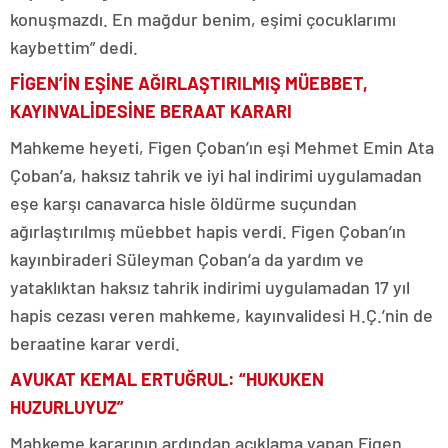
konuşmazdı. En mağdur benim, eşimi çocuklarımı
kaybettim” dedi.
FİGEN’İN EŞİNE AĞIRLAŞTIRILMIŞ MÜEBBET,
KAYINVALİDESİNE BERAAT KARARI
Mahkeme heyeti, Figen Çoban’ın eşi Mehmet Emin Ata
Çoban’a, haksız tahrik ve iyi hal indirimi uygulamadan
eşe karşı canavarca hisle öldürme suçundan
ağırlaştırılmış müebbet hapis verdi. Figen Çoban’ın
kayınbiraderi Süleyman Çoban’a da yardım ve
yataklıktan haksız tahrik indirimi uygulamadan 17 yıl
hapis cezası veren mahkeme, kayınvalidesi H.Ç.’nin de
beraatine karar verdi.
AVUKAT KEMAL ERTUĞRUL: “HUKUKEN
HUZURLUYUZ”
Mahkeme kararının ardından açıklama yapan Figen