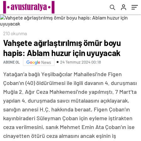
210 okunma
Vahşete ağırlaştırılmış ömür boyu
hapis: Ablam huzur için uyuyacak
24 Temmuz 2024 00:18
ABONE OL
News
Yatağan’a bağlı Yeşilbağcılar Mahallesi’nde Figen
Çoban’ın (40) öldürülmesi ile ilgili davanın 4. duruşması
Muğla 2. Ağır Ceza Mahkemesi’nde yapılmıştı. 7 Mart’ta
yapılan 4. duruşmada savcı mütalaasını açıklayarak,
sanığın annesi H.Ç. hakkında beraat, Figen Çoban’ın
kayınbiraderi Süleyman Çoban için eyleme iştirakten
ceza verilmesini, sanık Mehmet Emin Ata Çoban’ın ise
cinayetten ötürü ceza almasını ancak eşinin iş