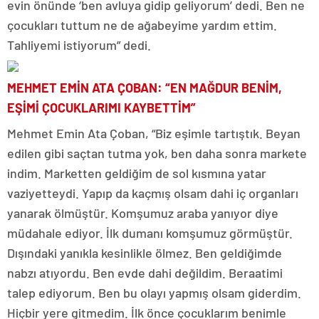
evin önünde ‘ben avluya gidip geliyorum’ dedi. Ben ne
çocukları tuttum ne de ağabeyime yardım ettim.
Tahliyemi istiyorum” dedi.
MEHMET EMİN ATA ÇOBAN: “EN MAĞDUR BENİM,
EŞİMİ ÇOCUKLARIMI KAYBETTİM”
Mehmet Emin Ata Çoban, “Biz eşimle tartıştık. Beyan
edilen gibi saçtan tutma yok, ben daha sonra markete
indim. Marketten geldiğim de sol kısmına yatar
vaziyetteydi. Yapıp da kaçmış olsam dahi iç organları
yanarak ölmüştür. Komşumuz araba yanıyor diye
müdahale ediyor. İlk dumanı komşumuz görmüştür.
Dışındaki yanıkla kesinlikle ölmez. Ben geldiğimde
nabzı atıyordu. Ben evde dahi değildim. Beraatimi
talep ediyorum. Ben bu olayı yapmış olsam giderdim.
Hiçbir yere gitmedim. İlk önce çocuklarım benimle