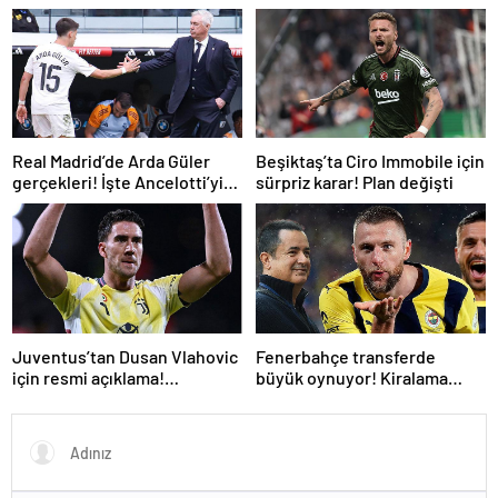
Toplanan imza sayısı ortaya
açıklama!
çıktı
Real Madrid’de Arda Güler
Beşiktaş’ta Ciro Immobile için
gerçekleri! İşte Ancelotti’yi
sürpriz karar! Plan değişti
yol ayrımına götüren
sebepler
Juventus’tan Dusan Vlahovic
Fenerbahçe transferde
için resmi açıklama!
büyük oynuyor! Kiralama
Fenerbahçe yanıtı
formülüyle bir PSG’li daha