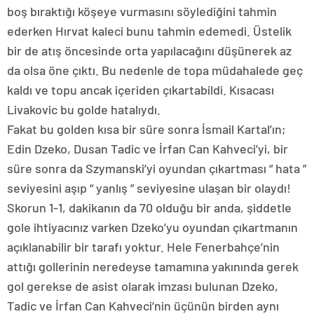
boş bıraktığı köşeye vurmasını söylediğini tahmin
ederken Hırvat kaleci bunu tahmin edemedi. Üstelik
bir de atış öncesinde orta yapılacağını düşünerek az
da olsa öne çıktı. Bu nedenle de topa müdahalede geç
kaldı ve topu ancak içeriden çıkartabildi. Kısacası
Livakovic bu golde hatalıydı.
Fakat bu golden kısa bir süre sonra İsmail Kartal’ın;
Edin Dzeko, Dusan Tadic ve İrfan Can Kahveci’yi, bir
süre sonra da Szymanski’yi oyundan çıkartması “ hata ”
seviyesini aşıp “ yanlış ” seviyesine ulaşan bir olaydı!
Skorun 1-1, dakikanın da 70 olduğu bir anda, şiddetle
gole ihtiyacınız varken Dzeko’yu oyundan çıkartmanın
açıklanabilir bir tarafı yoktur. Hele Fenerbahçe’nin
attığı gollerinin neredeyse tamamına yakınında gerek
gol gerekse de asist olarak imzası bulunan Dzeko,
Tadic ve İrfan Can Kahveci’nin üçünün birden aynı