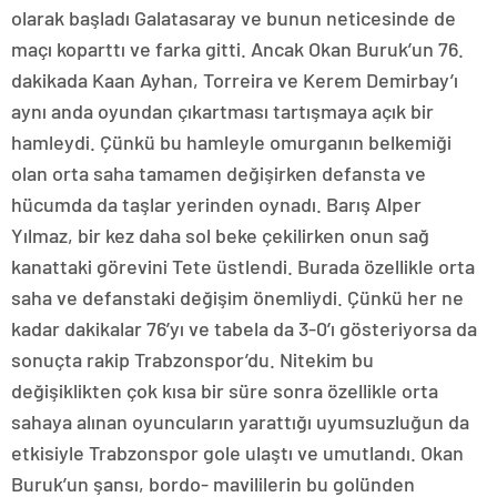
olarak başladı Galatasaray ve bunun neticesinde de
maçı koparttı ve farka gitti. Ancak Okan Buruk’un 76.
dakikada Kaan Ayhan, Torreira ve Kerem Demirbay’ı
aynı anda oyundan çıkartması tartışmaya açık bir
hamleydi. Çünkü bu hamleyle omurganın belkemiği
olan orta saha tamamen değişirken defansta ve
hücumda da taşlar yerinden oynadı. Barış Alper
Yılmaz, bir kez daha sol beke çekilirken onun sağ
kanattaki görevini Tete üstlendi. Burada özellikle orta
saha ve defanstaki değişim önemliydi. Çünkü her ne
kadar dakikalar 76’yı ve tabela da 3-0’ı gösteriyorsa da
sonuçta rakip Trabzonspor’du. Nitekim bu
değişiklikten çok kısa bir süre sonra özellikle orta
sahaya alınan oyuncuların yarattığı uyumsuzluğun da
etkisiyle Trabzonspor gole ulaştı ve umutlandı. Okan
Buruk’un şansı, bordo- mavililerin bu golünden