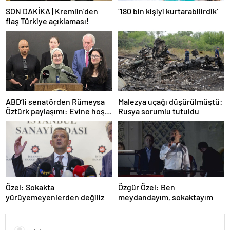
SON DAKİKA | Kremlin’den
‘180 bin kişiyi kurtarabilirdik’
flaş Türkiye açıklaması!
ABD’li senatörden Rümeysa
Malezya uçağı düşürülmüştü:
Öztürk paylaşımı: Evine hoş
Rusya sorumlu tutuldu
geldin!
Özel: Sokakta
Özgür Özel: Ben
yürüyemeyenlerden değiliz
meydandayım, sokaktayım