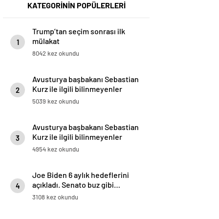
KATEGORİNİN POPÜLERLERİ
Trump’tan seçim sonrası ilk
mülakat
1
8042 kez okundu
Avusturya başbakanı Sebastian
Kurz ile ilgili bilinmeyenler
2
5039 kez okundu
Avusturya başbakanı Sebastian
Kurz ile ilgili bilinmeyenler
3
4954 kez okundu
Joe Biden 6 aylık hedeflerini
açıkladı. Senato buz gibi…
4
3108 kez okundu