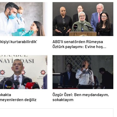
 kişiyi kurtarabilirdik’
ABD’li senatörden Rümeysa
Öztürk paylaşımı: Evine hoş
geldin!
okakta
Özgür Özel: Ben meydandayım,
meyenlerden değiliz
sokaktayım