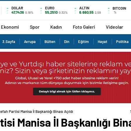
DOLAR
EURO
ALTIN
BITCOIN
47,7436
55,2510
6.660,55
%
0.18%
0.32%
2,59
Ekonomi
Spor
Kadın
Foto Galeri
Videolar
3.Sayfa
Avrupa
Bülten
Din
Eğitim
Hayat
Politika
fah Partisi Manisa İl Başkanlığı Binası Açıldı
si Manisa İl Başkanlığı Bina