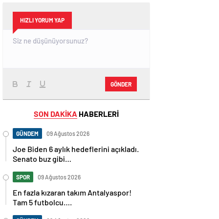
HIZLI YORUM YAP
GÖNDER
SON DAKİKA
HABERLERİ
GÜNDEM
09 Ağustos 2026
Joe Biden 6 aylık hedeflerini açıkladı.
Senato buz gibi…
SPOR
09 Ağustos 2026
En fazla kızaran takım Antalyaspor!
Tam 5 futbolcu….