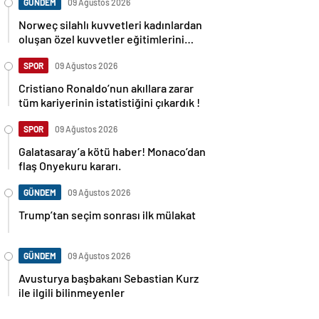
GÜNDEM
09 Ağustos 2026
Norweç silahlı kuvvetleri kadınlardan
oluşan özel kuvvetler eğitimlerini
başlattı.
SPOR
09 Ağustos 2026
Cristiano Ronaldo’nun akıllara zarar
tüm kariyerinin istatistiğini çıkardık !
SPOR
09 Ağustos 2026
Galatasaray’a kötü haber! Monaco’dan
flaş Onyekuru kararı.
GÜNDEM
09 Ağustos 2026
Trump’tan seçim sonrası ilk mülakat
GÜNDEM
09 Ağustos 2026
Avusturya başbakanı Sebastian Kurz
ile ilgili bilinmeyenler