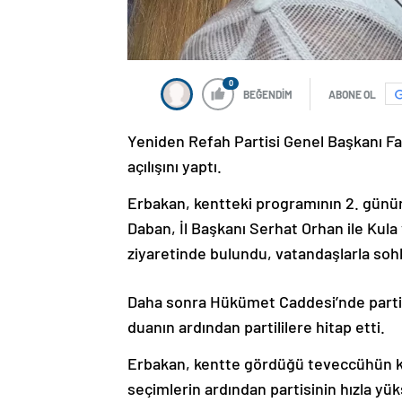
0
BEĞENDİM
ABONE OL
Yeniden Refah Partisi Genel Başkanı Fat
açılışını yaptı.
Erbakan, kentteki programının 2. günü
Daban, İl Başkanı Serhat Orhan ile Kula 
ziyaretinde bulundu, vatandaşlarla sohb
Daha sonra Hükümet Caddesi’nde partisin
duanın ardından partililere hitap etti.
Erbakan, kentte gördüğü teveccühün ke
seçimlerin ardından partisinin hızla yük