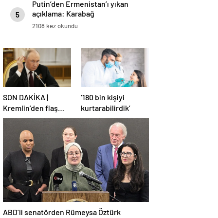
Putin’den Ermenistan’ı yıkan
açıklama: Karabağ
5
Azerbaycan’ın ayrılmaz bir
2108 kez okundu
parçasıdır!
SON DAKİKA |
‘180 bin kişiyi
Kremlin’den flaş
kurtarabilirdik’
Türkiye açıklaması!
ABD’li senatörden Rümeysa Öztürk