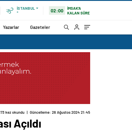
İMSAK'A
İSTANBUL
02:00
KALAN SÜRE
°
Yazarlar
Gazeteler
173 kez okundu
|
Güncelleme: 26 Ağustos 2024 21:45
sı Açıldı