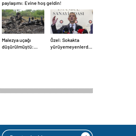
paylaşımı: Evine hoş geldin!
Malezya uçağı
Özel: Sokakta
düşürülmüştü:
yürüyemeyenlerden
Rusya sorumlu
değiliz
tutuldu