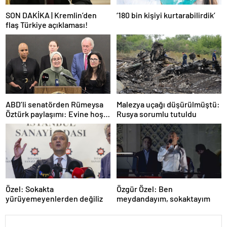
SON DAKİKA | Kremlin’den
‘180 bin kişiyi kurtarabilirdik’
flaş Türkiye açıklaması!
ABD’li senatörden Rümeysa
Malezya uçağı düşürülmüştü:
Öztürk paylaşımı: Evine hoş
Rusya sorumlu tutuldu
geldin!
Özel: Sokakta
Özgür Özel: Ben
yürüyemeyenlerden değiliz
meydandayım, sokaktayım