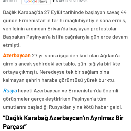
4 Aralık 2020 14:25
ABONE OL
News
Dağlık Karabağ’da 27 Eylül tarihinde başlayan savaş 44
günde Ermenistan’ın tarihi mağlubiyetiyle sona ermiş,
yenilginin ardından Erivan’da başlayan protestolar
Başbakan Paşinyan’a istifa çağrılarıyla günlerce devam
etmişti.
Azerbaycan
27 yıl sonra işgalden kurtulan Ağdam’a
girmiş ancak şehirdeki acı tablo, gün ışığıyla birlikte
ortaya çıkmıştı. Neredeyse tek bir sağlam bina
kalmayan şehrin harabe görüntüsü yürek burktu.
Rusya
heyeti Azerbaycan ve Ermenistan’da önemli
görüşmeler gerçekleştirirken Paşinyan’a tüm
umutlarını başladığı Rusya’dan yine kötü haber geldi.
“Dağlık Karabağ Azerbaycan’ın Ayrılmaz Bir
Parçası”