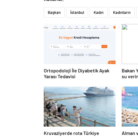
Başkan
İstanbul
Kadın
Kadınların
Ortopodoloji İle Diyabetik Ayak
Bakan Y
Yarası Tedavisi
su verim
Kruvaziyerde rota Türkiye
Alman ve