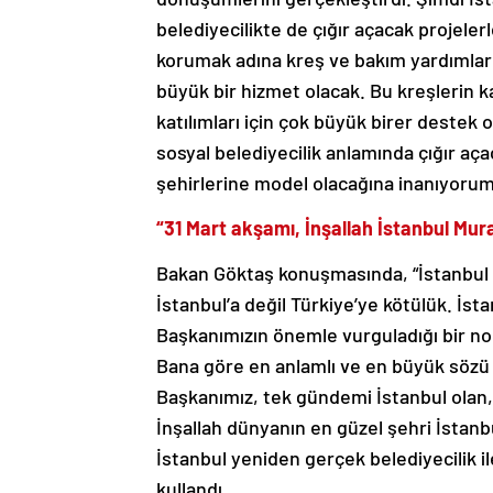
belediyecilikte de çığır açacak projelerl
korumak adına kreş ve bakım yardımları 
büyük bir hizmet olacak. Bu kreşlerin k
katılımları için çok büyük birer destek
sosyal belediyecilik anlamında çığır a
şehirlerine model olacağına inanıyorum
“31 Mart akşamı, İnşallah İstanbul Mu
Bakan Göktaş konuşmasında, “İstanbul o
İstanbul’a değil Türkiye’ye kötülük. İ
Başkanımızın önemle vurguladığı bir n
Bana göre en anlamlı ve en büyük sözü 
Başkanımız, tek gündemi İstanbul olan,
İnşallah dünyanın en güzel şehri İstanbu
İstanbul yeniden gerçek belediyecilik i
kullandı.