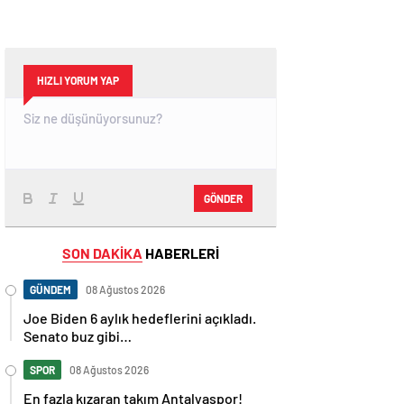
HIZLI YORUM YAP
GÖNDER
SON DAKİKA
HABERLERİ
GÜNDEM
08 Ağustos 2026
Joe Biden 6 aylık hedeflerini açıkladı.
Senato buz gibi…
SPOR
08 Ağustos 2026
En fazla kızaran takım Antalyaspor!