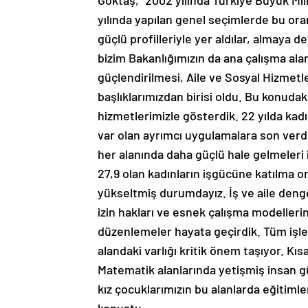
Göktaş, “2002 yılında Türkiye Büyük Mil
yılında yapılan genel seçimlerde bu ora
güçlü profilleriyle yer aldılar, almaya d
bizim Bakanlığımızın da ana çalışma ala
güçlendirilmesi, Aile ve Sosyal Hizmet
başlıklarımızdan birisi oldu. Bu konudak
hizmetlerimizle gösterdik. 22 yılda kad
var olan ayrımcı uygulamalara son verdi
her alanında daha güçlü hale gelmeleri 
27,9 olan kadınların işgücüne katılma ora
yükseltmiş durumdayız. İş ve aile den
izin hakları ve esnek çalışma modellerin
düzenlemeler hayata geçirdik. Tüm işleri
alandaki varlığı kritik önem taşıyor. Kı
Matematik alanlarında yetişmiş insan gücü
kız çocuklarımızın bu alanlarda eğitimle