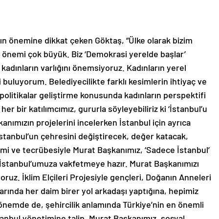
nın önemine dikkat çeken Göktaş, “Ülke olarak bizim
 önemi çok büyük. Biz ‘Demokrasi yerelde başlar’
adınların varlığını önemsiyoruz. Kadınların yerel
 buluyorum. Belediyecilikte farklı kesimlerin ihtiyaç ve
politikalar geliştirme konusunda kadınların perspektifi
r bir katılımcımız, gururla söyleyebiliriz ki ‘İstanbul’u
nımızın projelerini incelerken İstanbul için ayrıca
tanbul’un çehresini değiştirecek, değer katacak,
imi ve tecrübesiyle Murat Başkanımız, ‘Sadece İstanbul’
i İstanbul’umuza vakfetmeye hazır. Murat Başkanımızı
oruz. İklim Elçileri Projesiyle gençleri, Doğanın Anneleri
larında her daim birer yol arkadaşı yaptığına, hepimiz
 dönemde de, şehircilik anlamında Türkiye’nin en önemli
tanbul yönetimine talip. Murat Başkanımız, sosyal