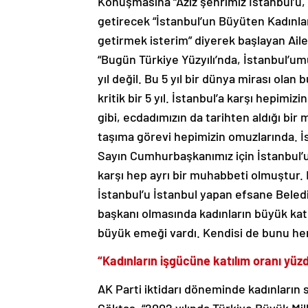
Konuşmasına “Aziz şehrimiz İstanbul’u, a
getirecek “İstanbul’un Büyüten Kadınla
getirmek isterim” diyerek başlayan Ail
“Bugün Türkiye Yüzyılı’nda, İstanbul’umu
yıl değil. Bu 5 yıl bir dünya mirası ol
kritik bir 5 yıl. İstanbul’a karşı hepimi
gibi, ecdadımızın da tarihten aldığı bir
taşıma görevi hepimizin omuzlarında. İst
Sayın Cumhurbaşkanımız için İstanbul’
karşı hep ayrı bir muhabbeti olmuştur.
İstanbul’u İstanbul yapan efsane Beledi
başkanı olmasında kadınların büyük katk
büyük emeği vardı. Kendisi de bunu her f
“Kadınların işgücüne katılım oranı yüz
AK Parti iktidarı döneminde kadınların s