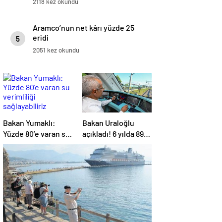
2118 kez okundu
Aramco’nun net kârı yüzde 25
eridi
5
2051 kez okundu
Bakan Yumaklı:
Bakan Uraloğlu
Yüzde 80’e varan su
açıkladı! 6 yılda 89
verimliliği
milyon yolcuya
sağlayabiliriz
hizmet verdi