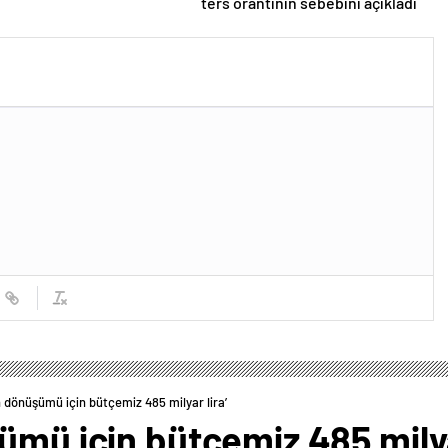
ters orantının sebebini açıkladı
n dönüşümü için bütçemiz 485 milyar lira’
ümü için bütçemiz 485 milya