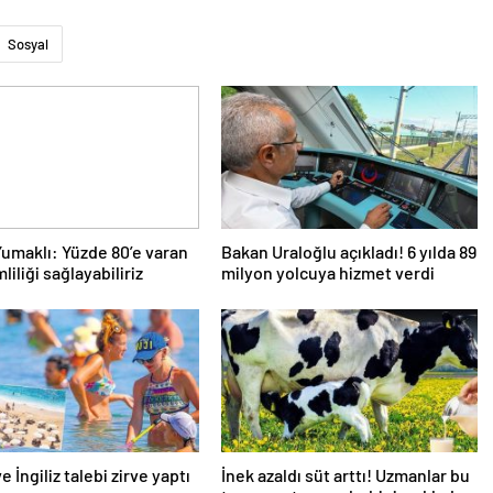
Sosyal
umaklı: Yüzde 80’e varan
Bakan Uraloğlu açıkladı! 6 yılda 89
liliği sağlayabiliriz
milyon yolcuya hizmet verdi
 İngiliz talebi zirve yaptı
İnek azaldı süt arttı! Uzmanlar bu