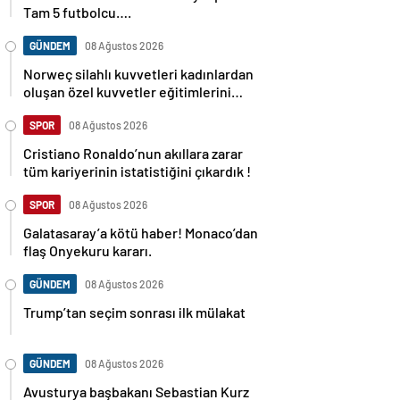
Tam 5 futbolcu….
GÜNDEM
08 Ağustos 2026
Norweç silahlı kuvvetleri kadınlardan
oluşan özel kuvvetler eğitimlerini
başlattı.
SPOR
08 Ağustos 2026
Cristiano Ronaldo’nun akıllara zarar
tüm kariyerinin istatistiğini çıkardık !
SPOR
08 Ağustos 2026
Galatasaray’a kötü haber! Monaco’dan
flaş Onyekuru kararı.
GÜNDEM
08 Ağustos 2026
Trump’tan seçim sonrası ilk mülakat
GÜNDEM
08 Ağustos 2026
Avusturya başbakanı Sebastian Kurz