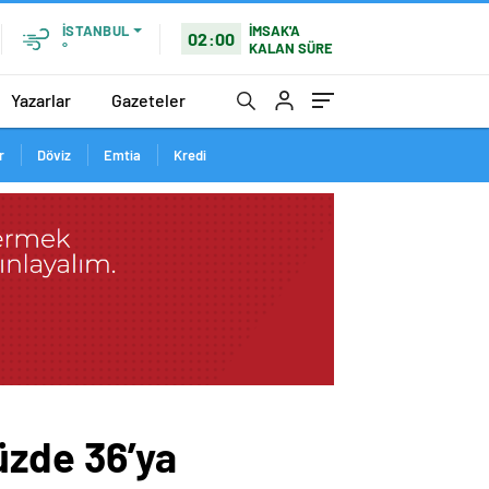
İMSAK'A
İSTANBUL
02:00
KALAN SÜRE
°
Yazarlar
Gazeteler
r
Döviz
Emtia
Kredi
üzde 36’ya