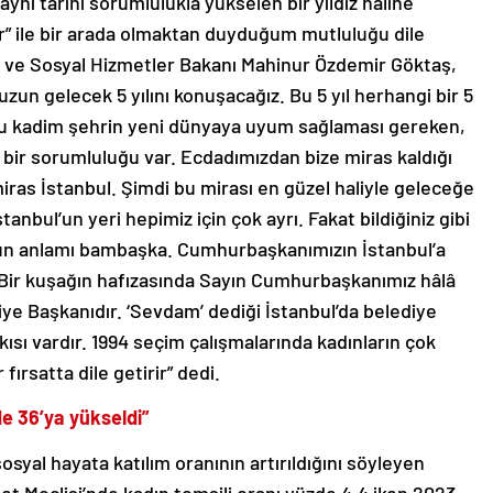
ynı tarihi sorumlulukla yükselen bir yıldız haline
r” ile bir arada olmaktan duyduğum mutluluğu dile
e ve Sosyal Hizmetler Bakanı Mahinur Özdemir Göktaş,
zun gelecek 5 yılını konuşacağız. Bu 5 yıl herhangi bir 5
an bu kadim şehrin yeni dünyaya uyum sağlaması gereken,
zin bir sorumluluğu var. Ecdadımızdan bize miras kaldığı
 miras İstanbul. Şimdi bu mirası en güzel haliyle geleceğe
anbul’un yeri hepimiz için çok ayrı. Fakat bildiğiniz gibi
un anlamı bambaşka. Cumhurbaşkanımızın İstanbul’a
 Bir kuşağın hafızasında Sayın Cumhurbaşkanımız hâlâ
ye Başkanıdır. ‘Sevdam’ dediği İstanbul’da belediye
ısı vardır. 1994 seçim çalışmalarında kadınların çok
ırsatta dile getirir” dedi.
de 36’ya yükseldi”
osyal hayata katılım oranının artırıldığını söyleyen