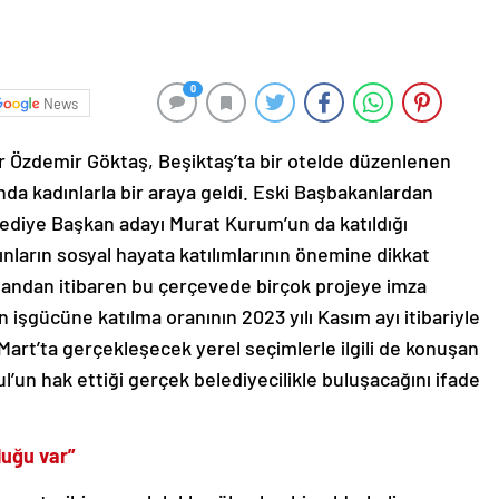
0
News
r Özdemir Göktaş, Beşiktaş’ta bir otelde düzenlenen
da kadınlarla bir araya geldi. Eski Başbakanlardan
lediye Başkan adayı Murat Kurum’un da katıldığı
arın sosyal hayata katılımlarının önemine dikkat
ilk andan itibaren bu çerçevede birçok projeye imza
n işgücüne katılma oranının 2023 yılı Kasım ayı itibariyle
1 Mart’ta gerçekleşecek yerel seçimlerle ilgili de konuşan
l’un hak ettiği gerçek belediyecilikle buluşacağını ifade
luğu var”