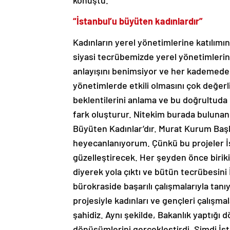
konuştu.
“İstanbul’u büyüten kadınlardır”
Kadınların yerel yönetimlerine katılımı
siyasi tecrübemizde yerel yönetimlerin
anlayışını benimsiyor ve her kademede k
yönetimlerde etkili olmasını çok değerli
beklentilerini anlama ve bu doğrultuda 
fark oluşturur. Nitekim burada bulunan he
Büyüten Kadınlar’dır. Murat Kurum Başka
heyecanlanıyorum. Çünkü bu projeler İs
güzelleştirecek. Her şeyden önce birik
diyerek yola çıktı ve bütün tecrübesin
bürokraside başarılı çalışmalarıyla tanıy
projesiyle kadınları ve gençleri çalışma
şahidiz. Aynı şekilde, Bakanlık yaptığı
dönüşümlerini gerçekleştirdi. Şimdi İs