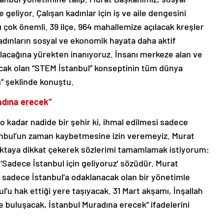
e geliyor. Çalışan kadınlar için iş ve aile dengesini
çok önemli. 39 ilçe, 964 mahallemize açılacak kreşler
adınların sosyal ve ekonomik hayata daha aktif
 olacağına yürekten inanıyoruz. İnsanı merkeze alan ve
çacak olan “STEM İstanbul” konseptinin tüm dünya
” şeklinde konuştu.
radına erecek”
 kadar nadide bir şehir ki, ihmal edilmesi sadece
stanbul’un zaman kaybetmesine izin veremeyiz. Murat
oktaya dikkat çekerek sözlerimi tamamlamak istiyorum:
‘Sadece İstanbul için geliyoruz’ sözüdür. Murat
 sadece İstanbul’a odaklanacak olan bir yönetimle
l’u hak ettiği yere taşıyacak. 31 Mart akşamı, İnşallah
le buluşacak, İstanbul Muradına erecek” ifadelerini