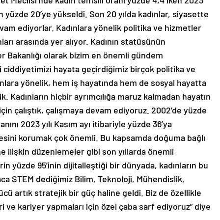
let Meclisi’nde kadın temsili oranı yüzde 4,4 iken 2023
n yüzde 20’ye yükseldi. Son 20 yılda kadınlar, siyasette
evam ediyorlar. Kadınlara yönelik politika ve hizmetler
nları arasında yer alıyor. Kadının statüsünün
ler Bakanlığı olarak bizim en önemli gündem
i ciddiyetimizi hayata geçirdiğimiz birçok politika ve
ınlara yönelik, hem iş hayatında hem de sosyal hayatta
k. Kadınların hiçbir ayrımcılığa maruz kalmadan hayatın
için çalıştık, çalışmaya devam ediyoruz. 2002’de yüzde
nını 2023 yılı Kasım ayı itibariyle yüzde 36’ya
gesini korumak çok önemli. Bu kapsamda doğuma bağlı
e ilişkin düzenlemeler gibi son yıllarda önemli
n yüzde 95’inin dijitalleştiği bir dünyada, kadınların bu
saca STEM dediğimiz Bilim, Teknoloji, Mühendislik,
 artık stratejik bir güç haline geldi. Biz de özellikle
ri ve kariyer yapmaları için özel çaba sarf ediyoruz” diye