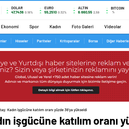
DOLAR
EURO
ALTIN
BITCOIN
47,7436
55,2510
6.660,55
%
0.18%
0.32%
2,59
Ekonomi
Spor
Kadın
Foto Galeri
Videolar
ınlar
Hisseler
Pariteler
Kritoparalar
Borsa
Diğer Haberle
aş: Kadın işgücüne katılım oranı yüzde 36’ya yükseldi
n işgücüne katılım oranı y