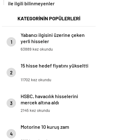
ile ilgili bilinmeyenler
KATEGORİNİN POPÜLERLERİ
Yabancı ilgisini üzerine çeken
yerli hisseler
1
63889 kez okundu
15 hisse hedef fiyatını yükseltti
2
11702 kez okundu
HSBC, havacılık hisselerini
mercek altına aldı
3
2145 kez okundu
Motorine 10 kuruş zam
4