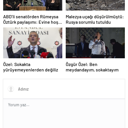
ABD’li senatörden Rümeysa
Malezya uçağı düşürülmüştü:
Öztürk paylaşımı: Evine hoş
Rusya sorumlu tutuldu
geldin!
Özel: Sokakta
Özgür Özel: Ben
yürüyemeyenlerden değiliz
meydandayım, sokaktayım