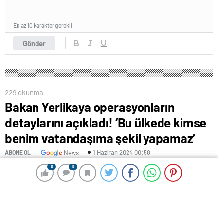
En az 10 karakter gerekli
Gönder
229 okunma
Bakan Yerlikaya operasyonların
detaylarını açıkladı! ‘Bu ülkede kimse
benim vatandaşıma şekil yapamaz’
1 Haziran 2024 00:58
ABONE OL
News
0
0
0
0
Bir dizi program ve ziyaret için Gaziantep’te bulunan
İçişleri Bakanı Ali Yerlikaya, Gaziantep’te düzenlenen
Türkiye’nin Huzuru Gaziantep’in Huzuru Toplantısı’na
katıldı. Toplantıda konuşan Bakan Ali Yerlikaya, 1