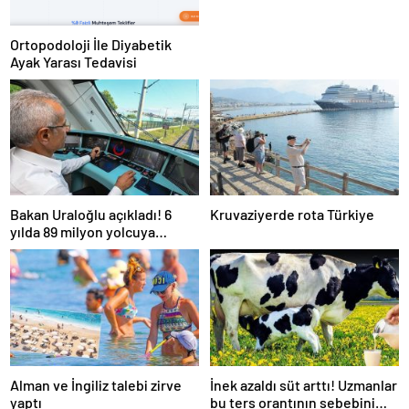
Ortopodoloji İle Diyabetik
Ayak Yarası Tedavisi
Bakan Uraloğlu açıkladı! 6
Kruvaziyerde rota Türkiye
yılda 89 milyon yolcuya
hizmet verdi
Alman ve İngiliz talebi zirve
İnek azaldı süt arttı! Uzmanlar
yaptı
bu ters orantının sebebini