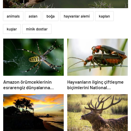
animals
aslan
boğa
hayvanlar alemi
kaplan
kuşlar
minik dostlar
Amazon örümceklerinin
Hayvanların ilginç çiftleşme
esrarengiz dünyalarına
biçimlerini National
gitmeye hazır olun.
Geographic görüntüledi.