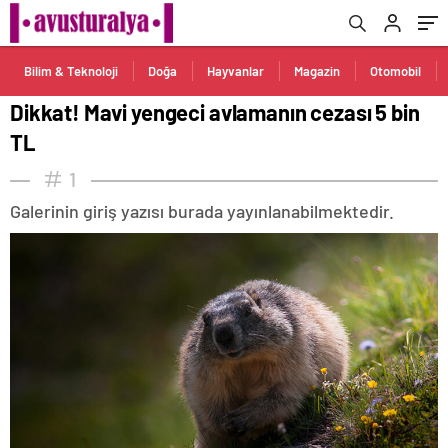
Bilim & Teknoloji
Doğa
Hayvanlar
Magazin
Otomobil
Dikkat! Mavi yengeci avlamanın cezası 5 bin
TL
1
Galerinin giriş yazısı burada yayınlanabilmektedir.