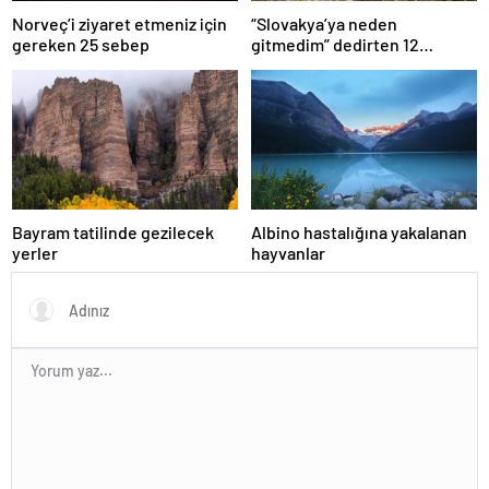
Norveç’i ziyaret etmeniz için
“Slovakya’ya neden
gereken 25 sebep
gitmedim” dedirten 12
fotoğraf
Bayram tatilinde gezilecek
Albino hastalığına yakalanan
yerler
hayvanlar