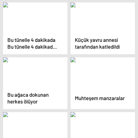
Bu tünelle 4 dakikada
Küçük yavru annesi
Bu tünelle 4 dakikada
tarafından katledildi
“iklim” değişecek
Bu ağaca dokunan
Muhteşem manzaralar
herkes ölüyor