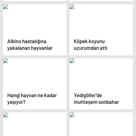
25 sebep
fotoğraf
Albino hastalığına
Köpek koyunu
yakalanan hayvanlar
uçurumdan attı
Hangi hayvan ne kadar
Yedigöller’de
yaşıyor?
muhteşem sonbahar