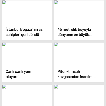
İstanbul Boğazı’nın asıl
45 metrelik boyuyla
sahipleri geri döndü
dünyanın en büyük
canlısı, canlı olarak
bulundu!
Canlı canlı yem
Piton-timsah
oluyordu
kavgasından inanılmaz
görüntüler