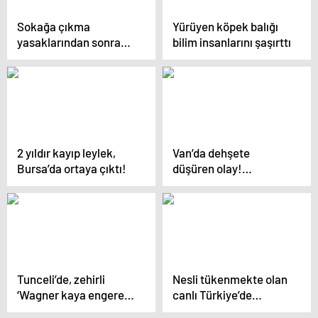
Sokağa çıkma
Yürüyen köpek balığı
yasaklarından sonra
bilim insanlarını şaşırttı
köpek satışları arttı
2 yıldır kayıp leylek,
Van’da dehşete
Bursa’da ortaya çıktı!
düşüren olay!
Tonlarcası kurtarıldı
Tunceli’de, zehirli
Nesli tükenmekte olan
‘Wagner kaya engereği’
canlı Türkiye’de
bulundu!
bulundu