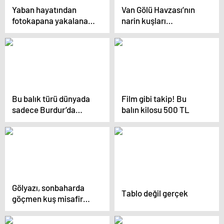
Yaban hayatından
Van Gölü Havzası’nın
fotokapana yakalanan
narin kuşları
anlar hayrete düşürdü
flamingolar
Bu balık türü dünyada
Film gibi takip! Bu
sadece Burdur’da
balın kilosu 500 TL
yaşıyor! Nesli
tükenmek üzere
Gölyazı, sonbaharda
Tablo değil gerçek
göçmen kuş misafir
ediyor