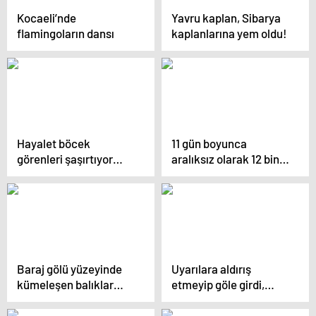
Kocaeli’nde
Yavru kaplan, Sibarya
flamingoların dansı
kaplanlarına yem oldu!
Hayalet böcek
11 gün boyunca
görenleri şaşırtıyor…
aralıksız olarak 12 bin
kilometre uçtu
Baraj gölü yüzeyinde
Uyarılara aldırış
kümeleşen balıklar
etmeyip göle girdi,
şaşırttı
timsaha yem oldu