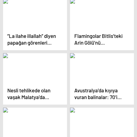
”La ilahe illallah” diyen
Flamingolar Bitlis’teki
papağan görenleri
Arin Gölü’nü
hayrete düşürüyor
renklendirdi
Nesli tehlikede olan
Avustralya’da kıyıya
vaşak Malatya’da
vuran balinalar: 70’i
görüntülendi
kurtarıldı, 380’i öldü