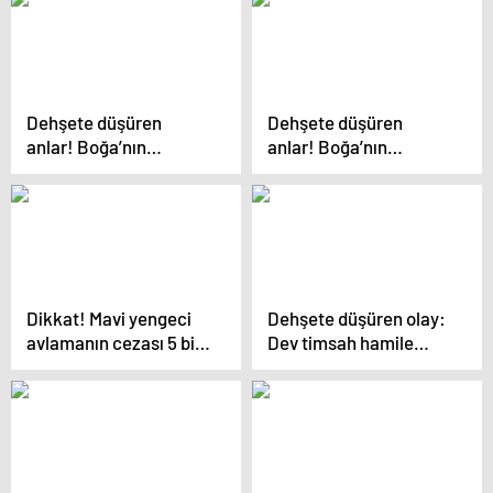
Dehşete düşüren
Dehşete düşüren
anlar! Boğa’nın
anlar! Boğa’nın
gazabına uğradı…
gazabına uğradı…
Dikkat! Mavi yengeci
Dehşete düşüren olay:
avlamanın cezası 5 bin
Dev timsah hamile
TL
kadını yedi!