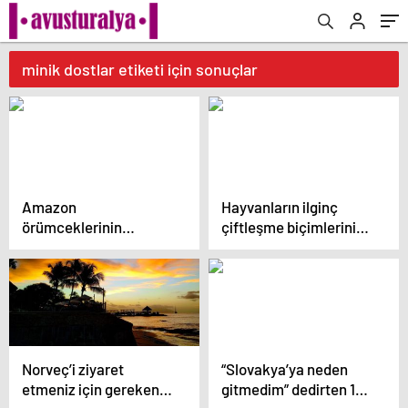
minik dostlar etiketi için sonuçlar
Amazon
Hayvanların ilginç
örümceklerinin
çiftleşme biçimlerini
esrarengiz dünyalarına
National Geographic
gitmeye hazır olun.
görüntüledi.
Norveç’i ziyaret
“Slovakya’ya neden
etmeniz için gereken
gitmedim” dedirten 12