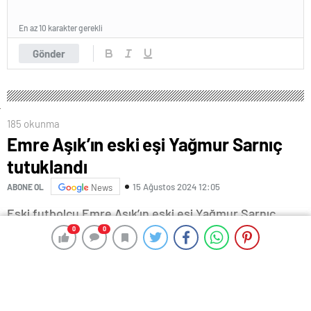
En az 10 karakter gerekli
Gönder
185 okunma
Emre Aşık’ın eski eşi Yağmur Sarnıç
tutuklandı
15 Ağustos 2024 12:05
ABONE OL
News
Eski futbolcu Emre Aşık’ın eski eşi Yağmur Sarnıç,
0
0
0
0
Beşiktaş
‘ta yapılan GBT kontrolünde hakkında
“Suçluyu kayırma” suçundan arandığının görülmesi
üzerine gözaltına alındı.
KONTROLDE YAKALANDI