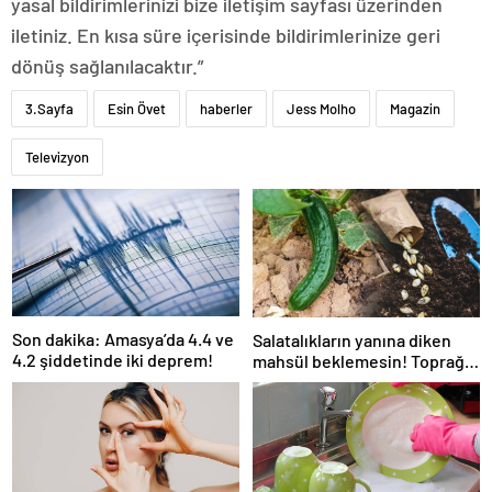
yasal bildirimlerinizi bize iletişim sayfası üzerinden
iletiniz. En kısa süre içerisinde bildirimlerinize geri
dönüş sağlanılacaktır.”
3.Sayfa
Esin Övet
haberler
Jess Molho
Magazin
Televizyon
Son dakika: Amasya’da 4.4 ve
Salatalıkların yanına diken
4.2 şiddetinde iki deprem!
mahsül beklemesin! Toprağı
verimsiz hale getiriyor