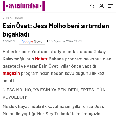
208 okunma
Esin Övet: Jess Molho beni sırtımdan
bıçakladı
15 Ağustos 2024 12:05
ABONE OL
News
Haberler.com Youtube stüdyosunda sunucu Gökay
Kalaycıoğlu’nun
Haber
Bahane programına konuk olan
gazeteci ve yazar Esin Övet, yıllar önce yaptığı
magazin
programından neden kovulduğunu ilk kez
anlattı.
“JESS MOLHO, ‘YA ESİN YA BEN’ DEDİ, ERTESİ GÜN
KOVULDUM”
Meslek hayatındaki ilk kovulmasını yıllar önce Jess
Molho ile yaptığı ‘Her Şey Tadında’ isimli magazin