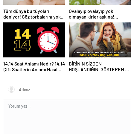
Ovalayıp ovalayıp yok
Tüm dünya bu tüyoları
olmayan kirler aşkına!
deniyor! Göz torbalarını yok
Kokusu çıkmayan bulaşıklara
eden yöntem: Hemoroid
en etkili yöntem
kremi
14.14 Saat Anlamı Nedir? 14.14
BİRİNİN SİZDEN
Çift Saatlerin Anlamı Nasıl
HOŞLANDIĞINI GÖSTEREN 6
Yorumlanır?
İŞARET! Uzman isim açıkladı!
Meğer en büyük aşk
belirtisi…