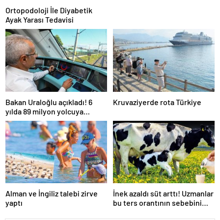
Ortopodoloji İle Diyabetik
Ayak Yarası Tedavisi
Bakan Uraloğlu açıkladı! 6
Kruvaziyerde rota Türkiye
yılda 89 milyon yolcuya
hizmet verdi
Alman ve İngiliz talebi zirve
İnek azaldı süt arttı! Uzmanlar
yaptı
bu ters orantının sebebini
açıkladı