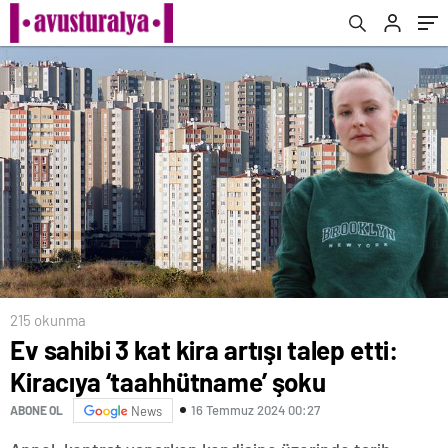
215 okunma
Ev sahibi 3 kat kira artışı talep etti:
Kiracıya ‘taahhütname’ şoku
16 Temmuz 2024 00:27
ABONE OL
News