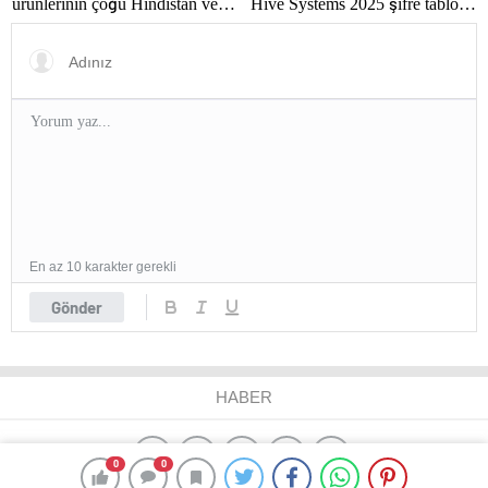
ürünlerinin çoğu Hindistan ve
Hive Systems 2025 şifre tablosu
Vietnam’dan gelecek
hackerların hızını gözler önüne
seriyor
En az 10 karakter gerekli
Gönder
HABER
0
0