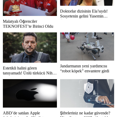
Doktorlar dizisinin Ela’sıydı!
Sosyetenin gelini Yasemin
Özilhan’ın evi hayran bıraktı!
Malatyalı Öğrenciler
TEKNOFEST’te Birinci Oldu
Jandarmanın yeni yardımcısı
Estetikli halini gören
“robot köpek” envantere girdi
tanıyamadı! Ünlü türkücü Nihat
Doğan 10 yaş gençleşti
ABD’de satılan Apple
Şifreleriniz ne kadar güvende?