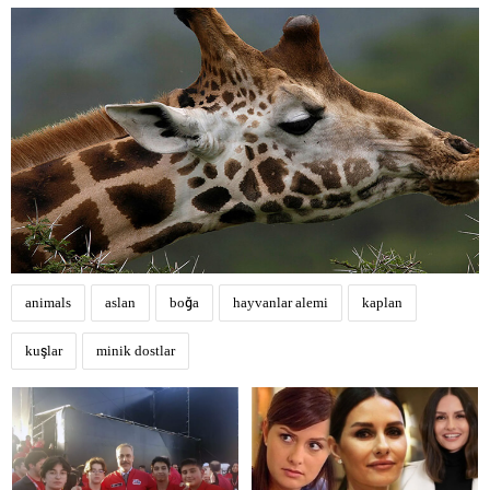
animals
aslan
boğa
hayvanlar alemi
kaplan
kuşlar
minik dostlar