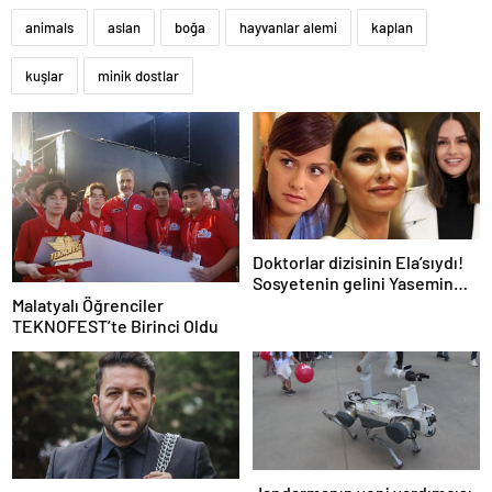
animals
aslan
boğa
hayvanlar alemi
kaplan
kuşlar
minik dostlar
Doktorlar dizisinin Ela’sıydı!
Sosyetenin gelini Yasemin
Özilhan’ın evi hayran bıraktı!
Malatyalı Öğrenciler
TEKNOFEST’te Birinci Oldu