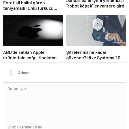
Jandarmanın yeni yardımcısı
Estetikli halini gören
“robot köpek” envantere girdi
tanıyamadı! Ünlü türkücü
Nihat Doğan 10 yaş gençleşti
ABD’de satılan Apple
Şifreleriniz ne kadar
ürünlerinin çoğu Hindistan ve
güvende? Hive Systems 2025
Vietnam’dan gelecek
şifre tablosu hackerların
hızını gözler önüne seriyor
En az 10 karakter gerekli