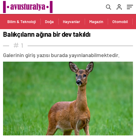
Bilim & Teknoloji
Doğa
Hayvanlar
Magazin
Otomobil
Balıkçıların ağına bir dev takıldı
1
Galerinin giriş yazısı burada yayınlanabilmektedir.