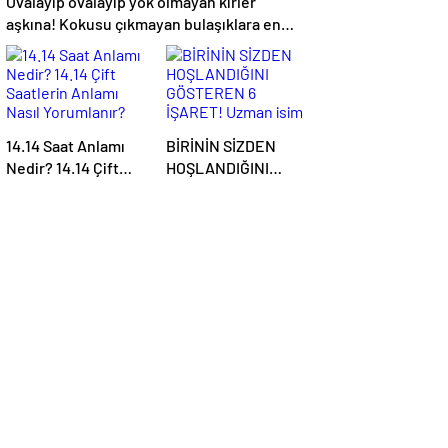
Ovalayıp ovalayıp yok olmayan kirler
aşkına! Kokusu çıkmayan bulaşıklara en
etkili yöntem
14.14 Saat Anlamı
BİRİNİN SİZDEN
Nedir? 14.14 Çift
HOŞLANDIĞINI
Saatlerin Anlamı
GÖSTEREN 6
Nasıl Yorumlanır?
İŞARET! Uzman isim
açıkladı! Meğer en
büyük aşk belirtisi…