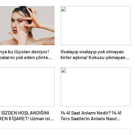
ya bu tüyoları deniyor!
Ovalayıp ovalayıp yok olmayan
balarını yok eden yöntem:
kirler aşkına! Kokusu çıkmayan
id kremi
bulaşıklara en etkili yöntem
N SİZDEN HOŞLANDIĞINI
14.41 Saat Anlamı Nedir? 14.41
EN 6 İŞARET! Uzman isim
Ters Saatlerin Anlamı Nasıl
ı! Meğer en büyük aşk
Yorumlanır?
si…