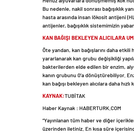
Henüz alyuvarlara dönüşmemiş kök hücr
Bu nedenle, nakil sonrası bağışıklık ya
hasta arasında insan lökosit antijeni (
antijenler, bağışıklık sistemimizin yabanc
KAN BAĞIŞI BEKLEYEN ALICILARA UM
Öte yandan, kan bağışlarını daha etkili 
yararlanarak kan grubu değişikliği yap
bakterilerden elde edilen bir enzim, aly
kanın grubunu 0’a dönüştürebiliyor. Enz
kan bağışı bekleyen alıcılara daha hızl
KAYNAK:
TUBİTAK
Haber Kaynak : HABERTURK.COM
“Yayınlanan tüm haber ve diğer içerikler i
üzerinden iletiniz. En kısa süre içerisin