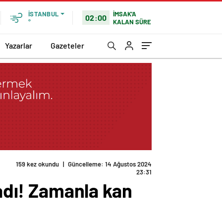
İMSAK'A
İSTANBUL
02:00
KALAN SÜRE
°
Yazarlar
Gazeteler
159 kez okundu
|
Güncelleme: 14 Ağustos 2024
23:31
ladı! Zamanla kan