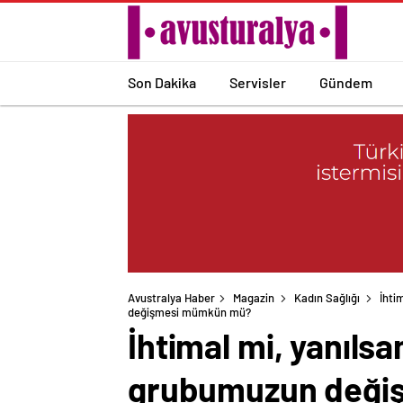
Son Dakika
Servisler
Gündem
Avustralya Haber
Magazin
Kadın Sağlığı
İhti
değişmesi mümkün mü?
İhtimal mi, yanıls
grubumuzun deği