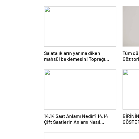
Salatalıkların yanına diken
Tüm dün
mahsül beklemesin! Toprağı
Göz tor
verimsiz hale getiriyor
Hemoro
14.14 Saat Anlamı Nedir? 14.14
BİRİNİ
Çift Saatlerin Anlamı Nasıl
GÖSTER
Yorumlanır?
açıklad
belirti