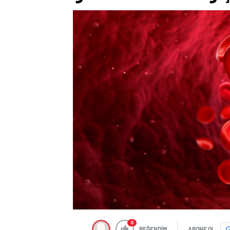
0
BEĞENDİM
ABONE OL