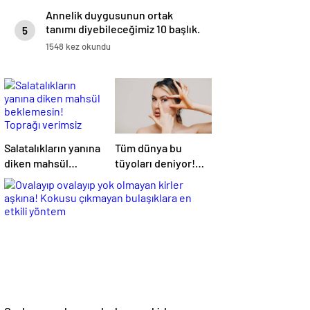
Annelik duygusunun ortak
tanımı diyebileceğimiz 10 başlık.
5
1548 kez okundu
Salatalıkların yanına
Tüm dünya bu
diken mahsül
tüyoları deniyor!
beklemesin!
Göz torbalarını yok
Toprağı verimsiz
eden yöntem:
hale getiriyor
Hemoroid kremi