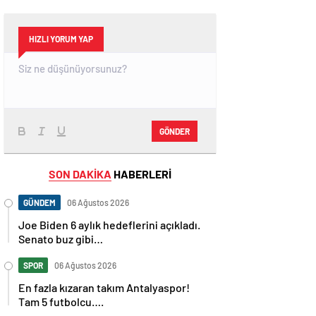
HIZLI YORUM YAP
GÖNDER
SON DAKİKA
HABERLERİ
GÜNDEM
06 Ağustos 2026
Joe Biden 6 aylık hedeflerini açıkladı.
Senato buz gibi…
SPOR
06 Ağustos 2026
En fazla kızaran takım Antalyaspor!
Tam 5 futbolcu….