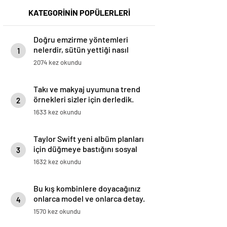
KATEGORİNİN POPÜLERLERİ
Doğru emzirme yöntemleri
nelerdir, sütün yettiği nasıl
1
anlaşılır?
2074 kez okundu
Takı ve makyaj uyumuna trend
örnekleri sizler için derledik.
2
1633 kez okundu
Taylor Swift yeni albüm planları
için düğmeye bastığını sosyal
3
medyadan duyurdu!
1632 kez okundu
Bu kış kombinlere doyacağınız
onlarca model ve onlarca detay.
4
1570 kez okundu