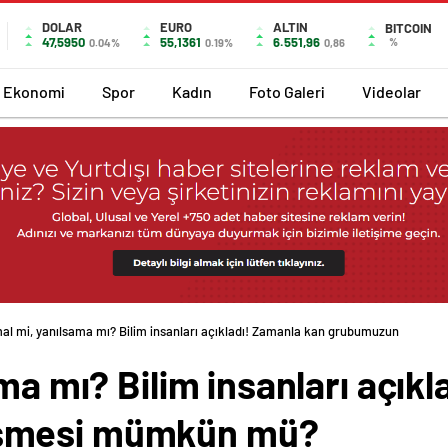
DOLAR
EURO
ALTIN
BITCOIN
47,5950
55,1361
6.551,96
%
0.04%
0.19%
0,86
Ekonomi
Spor
Kadın
Foto Galeri
Videolar
mal mi, yanılsama mı? Bilim insanları açıkladı! Zamanla kan grubumuzun
ama mı? Bilim insanları açık
şmesi mümkün mü?