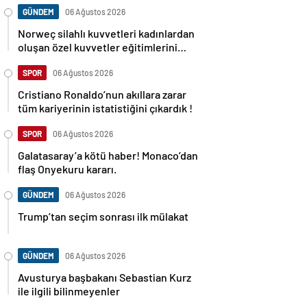
GÜNDEM
06 Ağustos 2026
Norweç silahlı kuvvetleri kadınlardan
oluşan özel kuvvetler eğitimlerini
başlattı.
SPOR
06 Ağustos 2026
Cristiano Ronaldo’nun akıllara zarar
tüm kariyerinin istatistiğini çıkardık !
SPOR
06 Ağustos 2026
Galatasaray’a kötü haber! Monaco’dan
flaş Onyekuru kararı.
GÜNDEM
06 Ağustos 2026
Trump’tan seçim sonrası ilk mülakat
GÜNDEM
06 Ağustos 2026
Avusturya başbakanı Sebastian Kurz
ile ilgili bilinmeyenler