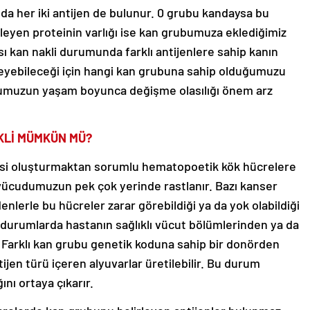
da her iki antijen de bulunur. 0 grubu kandaysa bu
rleyen proteinin varlığı ise kan grubumuza eklediğimiz
Olası kan nakli durumunda farklı antijenlere sahip kanın
kleyebileceği için hangi kan grubuna sahip olduğumuzu
bumuzun yaşam boyunca değişme olasılığı önem arz
KLİ MÜMKÜN MÜ?
si oluşturmaktan sorumlu hematopoetik kök hücrelere
vücudumuzun pek çok yerinde rastlanır. Bazı kanser
enlerle bu hücreler zarar görebildiği ya da yok olabildiği
le durumlarda hastanın sağlıklı vücut bölümlerinden ya da
. Farklı kan grubu genetik koduna sahip bir donörden
jen türü içeren alyuvarlar üretilebilir. Bu durum
nı ortaya çıkarır.