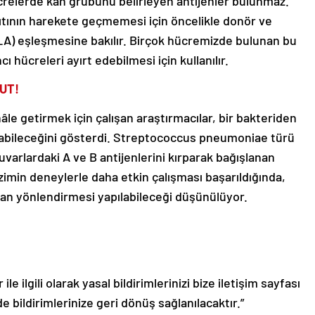
elerde kan grubunu belirleyen antijenler bulunmaz.
nıtının harekete geçmemesi için öncelikle donör ve
HLA) eşleşmesine bakılır. Birçok hücremizde bulunan bu
ı hücreleri ayırt edebilmesi için kullanılır.
UT!
hâle getirmek için çalışan araştırmacılar, bir bakteriden
ılabileceğini gösterdi. Streptococcus pneumoniae türü
uvarlardaki A ve B antijenlerini kırparak bağışlanan
imin deneylerle daha etkin çalışması başarıldığında,
ı kan yönlendirmesi yapılabileceği düşünülüyor.
le ilgili olarak yasal bildirimlerinizi bize iletişim sayfası
de bildirimlerinize geri dönüş sağlanılacaktır.”