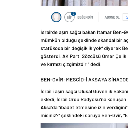
0
BEĞENDİM
ABONE OL
İsrail’de aşırı sağcı bakan Itamar Ben-G
mümkün olduğu şeklinde skandal bir açık
statükoda bir değişiklik yok” diyerek B
gösterdi. AK Parti Sözcüsü Ömer Çelik
ve kırmızı çizgimizdir.” dedi.
BEN-GVİR: MESCİD-İ AKSA’YA SİNAGO
İsrailli aşırı sağcı Ulusal Güvenlik Baka
ekledi. İsrail Ordu Radyosu’na konuşan 
Aksa’da “ibadet etmesine izin verdiğini”
misiniz?” şeklindeki soruya Ben-Gvir, “Ev