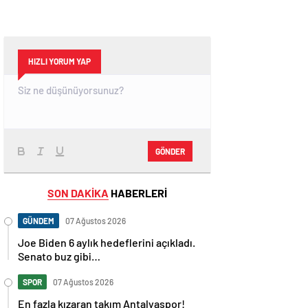
HIZLI YORUM YAP
GÖNDER
SON DAKİKA
HABERLERİ
GÜNDEM
07 Ağustos 2026
Joe Biden 6 aylık hedeflerini açıkladı.
Senato buz gibi…
SPOR
07 Ağustos 2026
En fazla kızaran takım Antalyaspor!