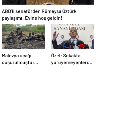
ABD’li senatörden Rümeysa Öztürk
paylaşımı: Evine hoş geldin!
Malezya uçağı
Özel: Sokakta
düşürülmüştü:
yürüyemeyenlerden
Rusya sorumlu
değiliz
tutuldu