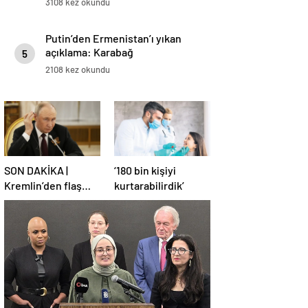
3108 kez okundu
Putin’den Ermenistan’ı yıkan
açıklama: Karabağ
5
Azerbaycan’ın ayrılmaz bir
2108 kez okundu
parçasıdır!
SON DAKİKA |
‘180 bin kişiyi
Kremlin’den flaş
kurtarabilirdik’
Türkiye açıklaması!