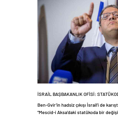
İSRAİL BAŞBAKANLIK OFİSİ: STATÜKO
Ben-Gvir’in hadsiz çıkışı İsrail’i de karış
“Mescid-i Aksa’daki statükoda bir değişik