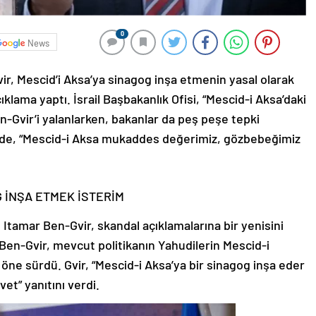
0
News
vir, Mescid’i Aksa’ya sinagog inşa etmenin yasal olarak
lama yaptı. İsrail Başbakanlık Ofisi, “Mescid-i Aksa’daki
en-Gvir’i yalanlarken, bakanlar da peş peşe tepki
 de, “Mescid-i Aksa mukaddes değerimiz, gözbebeğimiz
G İNŞA ETMEK İSTERİM
nı Itamar Ben-Gvir, skandal açıklamalarına bir yenisini
Ben-Gvir, mevcut politikanın Yahudilerin Mescid-i
 öne sürdü. Gvir, “Mescid-i Aksa’ya bir sinagog inşa eder
et” yanıtını verdi.