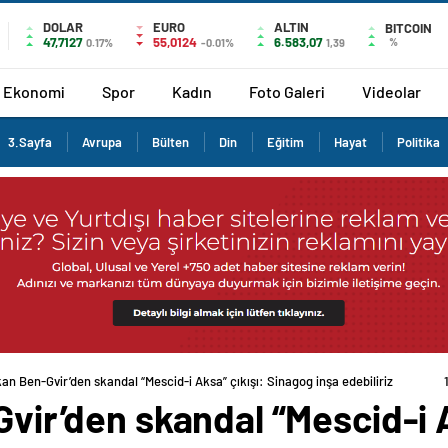
DOLAR
EURO
ALTIN
BITCOIN
47,7127
55,0124
6.583,07
%
0.17%
-0.01%
1,39
Ekonomi
Spor
Kadın
Foto Galeri
Videolar
3.Sayfa
Avrupa
Bülten
Din
Eğitim
Hayat
Politika
akan Ben-Gvir’den skandal “Mescid-i Aksa” çıkışı: Sinagog inşa edebiliriz
Gvir’den skandal “Mescid-i A