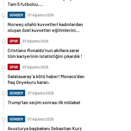
Tam 5 futbolcu….
GÜNDEM
07 Ağustos 2026
Norweç silahlı kuvvetleri kadınlardan
oluşan özel kuvvetler eğitimlerini
başlattı.
SPOR
07 Ağustos 2026
Cristiano Ronaldo’nun akıllara zarar
tüm kariyerinin istatistiğini çıkardık !
SPOR
07 Ağustos 2026
Galatasaray’a kötü haber! Monaco’dan
flaş Onyekuru kararı.
GÜNDEM
07 Ağustos 2026
Trump’tan seçim sonrası ilk mülakat
GÜNDEM
07 Ağustos 2026
Avusturya başbakanı Sebastian Kurz