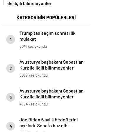
ile ilgili bilinmeyenler
KATEGORİNİN POPÜLERLERİ
Trump’tan seçim sonrası ilk
mülakat
1
8041 kez okundu
Avusturya başbakanı Sebastian
Kurz ile ilgili bilinmeyenler
2
5039 kez okundu
Avusturya başbakanı Sebastian
Kurz ile ilgili bilinmeyenler
3
4954 kez okundu
Joe Biden 6 aylık hedeflerini
açıkladı. Senato buz gibi…
4