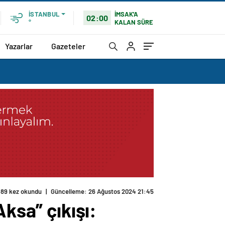
İMSAK'A
İSTANBUL
02:00
KALAN SÜRE
°
Yazarlar
Gazeteler
189 kez okundu
|
Güncelleme: 26 Ağustos 2024 21:45
ksa” çıkışı: