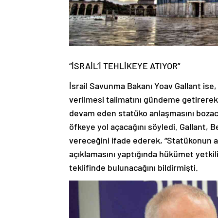
“İSRAİL’İ TEHLİKEYE ATIYOR”
İsrail Savunma Bakanı Yoav Gallant ise,
verilmesi talimatını gündeme getirerek İ
devam eden statüko anlaşmasını bozaca
öfkeye yol açacağını söyledi. Gallant, B
vereceğini ifade ederek, “Statükonun al
açıklamasını yaptığında hükümet yetkili
teklifinde bulunacağını bildirmişti.