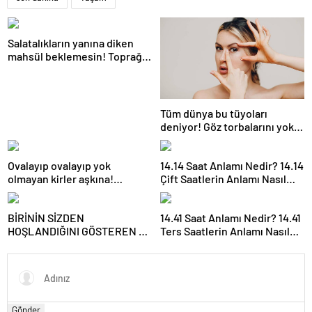
Salatalıkların yanına diken
mahsül beklemesin! Toprağı
verimsiz hale getiriyor
Tüm dünya bu tüyoları
deniyor! Göz torbalarını yok
eden yöntem: Hemoroid
kremi
Ovalayıp ovalayıp yok
14.14 Saat Anlamı Nedir? 14.14
olmayan kirler aşkına!
Çift Saatlerin Anlamı Nasıl
Kokusu çıkmayan bulaşıklara
Yorumlanır?
en etkili yöntem
BİRİNİN SİZDEN
14.41 Saat Anlamı Nedir? 14.41
HOŞLANDIĞINI GÖSTEREN 6
Ters Saatlerin Anlamı Nasıl
İŞARET! Uzman isim açıkladı!
Yorumlanır?
Meğer en büyük aşk
belirtisi…
Gönder