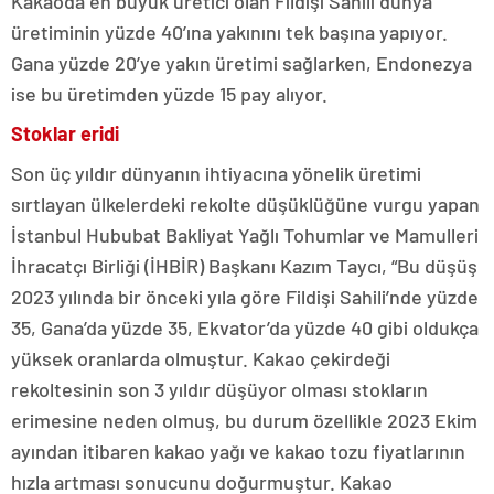
Kakaoda en büyük üretici olan Fildişi Sahili dünya
üretiminin yüzde 40’ına yakınını tek başına yapıyor.
Gana yüzde 20’ye yakın üretimi sağlarken, Endonezya
ise bu üretimden yüzde 15 pay alıyor.
Stoklar eridi
Son üç yıldır dünyanın ihtiyacına yönelik üretimi
sırtlayan ülkelerdeki rekolte düşüklüğüne vurgu yapan
İstanbul Hububat Bakliyat Yağlı Tohumlar ve Mamulleri
İhracatçı Birliği (İHBİR) Başkanı Kazım Taycı, “Bu düşüş
2023 yılında bir önceki yıla göre Fildişi Sahili’nde yüzde
35, Gana’da yüzde 35, Ekvator’da yüzde 40 gibi oldukça
yüksek oranlarda olmuştur. Kakao çekirdeği
rekoltesinin son 3 yıldır düşüyor olması stokların
erimesine neden olmuş, bu durum özellikle 2023 Ekim
ayından itibaren kakao yağı ve kakao tozu fiyatlarının
hızla artması sonucunu doğurmuştur. Kakao