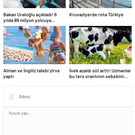
Bakan Uraloğlu açıkladı! 6
Kruvaziyerde rota Türkiye
yılda 89 milyon yolcuya
hizmet verdi
Alman ve İngiliz talebi zirve
İnek azaldı süt arttı! Uzmanlar
yaptı
bu ters orantının sebebini
açıkladı