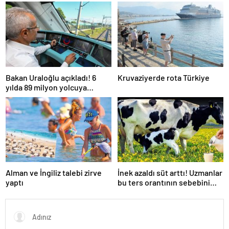
Bakan Uraloğlu açıkladı! 6
Kruvaziyerde rota Türkiye
yılda 89 milyon yolcuya
hizmet verdi
Alman ve İngiliz talebi zirve
İnek azaldı süt arttı! Uzmanlar
yaptı
bu ters orantının sebebini
açıkladı