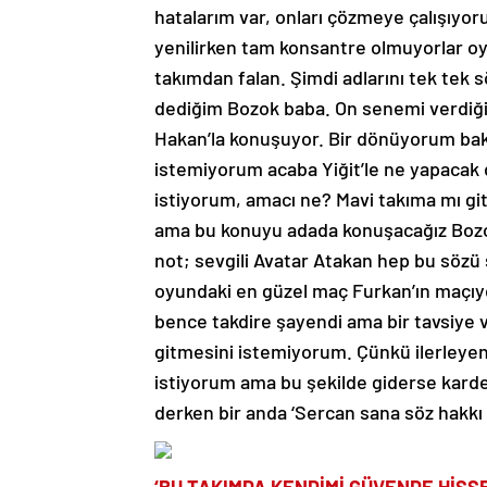
hatalarım var, onları çözmeye çalışıyor
yenilirken tam konsantre olmuyorlar oy
takımdan falan. Şimdi adlarını tek tek
dediğim Bozok baba. On senemi verdi
Hakan’la konuşuyor. Bir dönüyorum bak
istemiyorum acaba Yiğit’le ne yapacak
istiyorum, amacı ne? Mavi takıma mı gi
ama bu konuyu adada konuşacağız Bozo
not; sevgili Avatar Atakan hep bu sözü 
oyundaki en güzel maç Furkan’ın maçıydı
bence takdire şayendi ama bir tavsiye v
gitmesini istemiyorum. Çünkü ilerleyen
istiyorum ama bu şekilde giderse karde
derken bir anda ‘Sercan sana söz hakkı