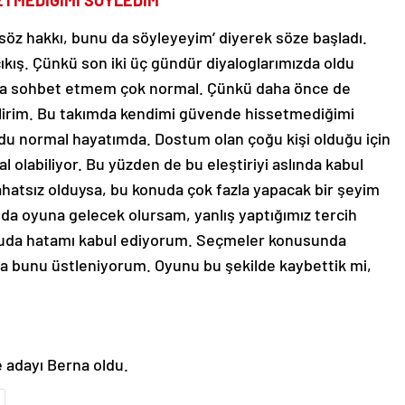
ETMEDİĞİMİ SÖYLEDİM’
söz hakkı, bunu da söyleyeyim’ diyerek söze başladı.
çıkış. Çünkü son iki üç gündür diyaloglarımızda oldu
kımla sohbet etmem çok normal. Çünkü daha önce de
bilirim. Bu takımda kendimi güvende hissetmediğimi
du normal hayatımda. Dostum olan çoğu kişi olduğu için
 olabiliyor. Bu yüzden de bu eleştiriyi aslında kabul
atsız olduysa, bu konuda çok fazla yapacak bir şeyim
nda oyuna gelecek olursam, yanlış yaptığımız tercih
nuda hatamı kabul ediyorum. Seçmeler konusunda
a bunu üstleniyorum. Oyunu bu şekilde kaybettik mi,
 adayı Berna oldu.