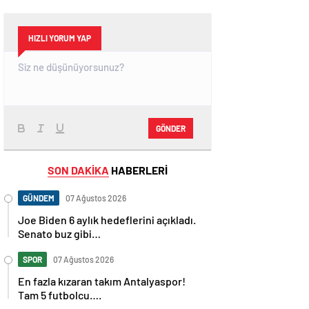
HIZLI YORUM YAP
GÖNDER
SON DAKİKA
HABERLERİ
GÜNDEM
07 Ağustos 2026
Joe Biden 6 aylık hedeflerini açıkladı.
Senato buz gibi…
SPOR
07 Ağustos 2026
En fazla kızaran takım Antalyaspor!
Tam 5 futbolcu….