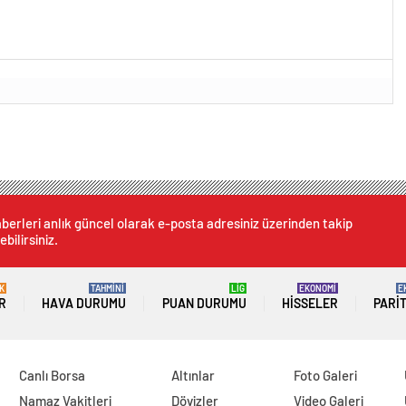
berleri anlık güncel olarak e-posta adresiniz üzerinden takip
ebilirsiniz.
K
TAHMİNİ
LİG
EKONOMİ
E
R
HAVA DURUMU
PUAN DURUMU
HISSELER
PARI
Canlı Borsa
Altınlar
Foto Galeri
Namaz Vakitleri
Dövizler
Video Galeri