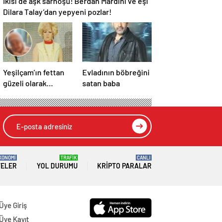
İkisi de aşk sarhoşu! Berdan Mardini ve eşi
Dilara Talay’dan yepyeni pozlar!
Yeşilçam’ın fettan
Evladının böbreğini
güzeli olarak
satan baba
hafızalara
kazınmıştı! Suzan
Avcı’nın son halini
görenler şaşırıyor!
KONOMİ
TRAFİK
CANLI
TELER
YOL DURUMU
KRIPTO PARALAR
Üye Giriş
Üye Kayıt