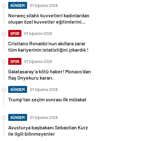
GÜNDEM
07 Ağustos 2026
Norweç silahlı kuvvetleri kadınlardan
oluşan özel kuvvetler eğitimlerini
başlattı.
SPOR
07 Ağustos 2026
Cristiano Ronaldo’nun akıllara zarar
tüm kariyerinin istatistiğini çıkardık !
SPOR
07 Ağustos 2026
Galatasaray’a kötü haber! Monaco’dan
flaş Onyekuru kararı.
GÜNDEM
07 Ağustos 2026
Trump’tan seçim sonrası ilk mülakat
GÜNDEM
07 Ağustos 2026
Avusturya başbakanı Sebastian Kurz
ile ilgili bilinmeyenler