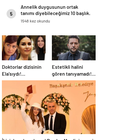
Annelik duygusunun ortak
tanımı diyebileceğimiz 10 başlık.
5
1548 kez okundu
Doktorlar dizisinin
Estetikli halini
Ela’sıydı!
gören tanıyamadı!
Sosyetenin gelini
Ünlü türkücü Nihat
Yasemin Özilhan’ın
Doğan 10 yaş
evi hayran bıraktı!
gençleşti