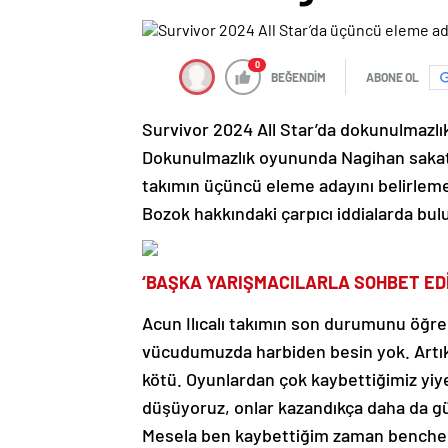
0
BEĞENDİM
ABONE OL
Survivor 2024 All Star’da dokunulmazl
Dokunulmazlık oyununda Nagihan sakatl
takımın üçüncü eleme adayını belirlemes
Bozok hakkındaki çarpıcı iddialarda bul
‘BAŞKA YARIŞMACILARLA SOHBET ED
Acun Ilıcalı takımın son durumunu öğren
vücudumuzda harbiden besin yok. Artık
kötü. Oyunlardan çok kaybettiğimiz yi
düşüyoruz, onlar kazandıkça daha da gü
Mesela ben kaybettiğim zaman benche 