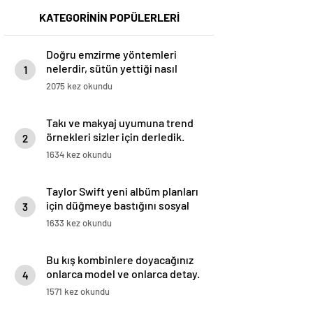
KATEGORİNİN POPÜLERLERİ
Doğru emzirme yöntemleri
nelerdir, sütün yettiği nasıl
1
anlaşılır?
2075 kez okundu
Takı ve makyaj uyumuna trend
örnekleri sizler için derledik.
2
1634 kez okundu
Taylor Swift yeni albüm planları
için düğmeye bastığını sosyal
3
medyadan duyurdu!
1633 kez okundu
Bu kış kombinlere doyacağınız
onlarca model ve onlarca detay.
4
1571 kez okundu