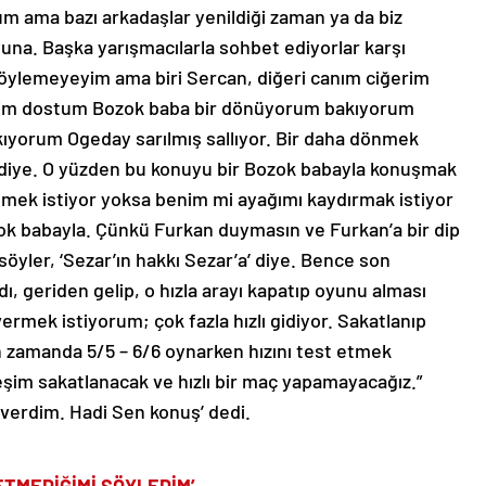
um ama bazı arkadaşlar yenildiği zaman ya da biz
una. Başka yarışmacılarla sohbet ediyorlar karşı
 söylemeyeyim ama biri Sercan, diğeri canım ciğerim
ğim dostum Bozok baba bir dönüyorum bakıyorum
ıyorum Ogeday sarılmış sallıyor. Bir daha dönmek
 diye. O yüzden bu konuyu bir Bozok babayla konuşmak
tmek istiyor yoksa benim mi ayağımı kaydırmak istiyor
k babayla. Çünkü Furkan duymasın ve Furkan’a bir dip
söyler, ‘Sezar’ın hakkı Sezar’a’ diye. Bence son
, geriden gelip, o hızla arayı kapatıp oyunu alması
ermek istiyorum; çok fazla hızlı gidiyor. Sakatlanıp
 zamanda 5/5 – 6/6 oynarken hızını test etmek
şim sakatlanacak ve hızlı bir maç yapamayacağız.”
 verdim. Hadi Sen konuş’ dedi.