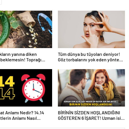
ıkların yanına diken
Tüm dünya bu tüyoları deniyor!
 beklemesin! Toprağı
Göz torbalarını yok eden yöntem:
z hale getiriyor
Hemoroid kremi
aat Anlamı Nedir? 14.14
BİRİNİN SİZDEN HOŞLANDIĞINI
atlerin Anlamı Nasıl
GÖSTEREN 6 İŞARET! Uzman isim
anır?
açıkladı! Meğer en büyük aşk
belirtisi…