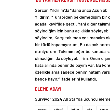
‘BU TAKIMDA KENDİMİ GÜVENDE HİSS
Sercan Yıldırım’da “Bana anca Acun abi 
Yıldırım, “Turabi’den beklemediğim bir 
adada, keyiflide geçti. Yani diğer ta
söylediğim için bunu açıklıkla söyleye
söyledim. Karşı takımda çok mesaim ol
bir türlü kopamıyorum. Bu da çok normal
etmiyorum. Takımım eğer bu konuda rah
olmadığını da söyleyebilirim. Onun dışı
hatalarında benimde payım var. Bu ko
özellikle ama sadece benim hatam vars
bence hayır.” ifadelerini kullandı.
ELEME ADAYI
Survivor 2024 All Star’da üçüncü eleme
Bozok
Çünkü
İstiyor
Söz
Takım