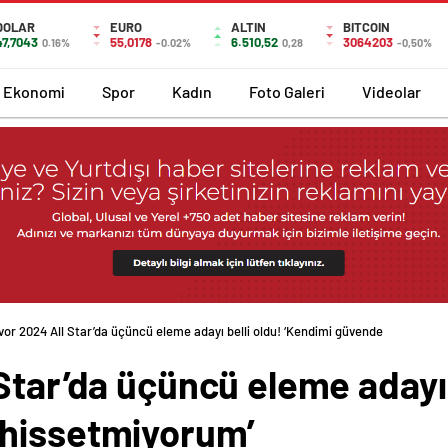
DOLAR
EURO
ALTIN
BITCOIN
47,7043
55,0178
6.510,52
3064203
0.16%
-0.02%
0,28
-0,50%
Ekonomi
Spor
Kadın
Foto Galeri
Videolar
vor 2024 All Star’da üçüncü eleme adayı belli oldu! ‘Kendimi güvende
Star’da üçüncü eleme adayı 
 hissetmiyorum’