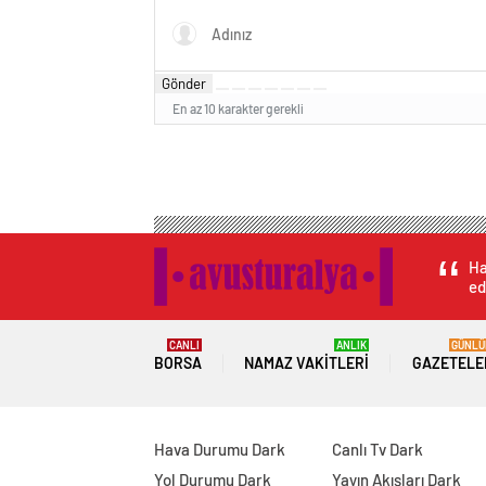
Gönder
En az 10 karakter gerekli
Ha
ed
CANLI
ANLIK
GÜNLÜ
BORSA
NAMAZ VAKITLERI
GAZETELE
Hava Durumu Dark
Canlı Tv Dark
Yol Durumu Dark
Yayın Akışları Dark