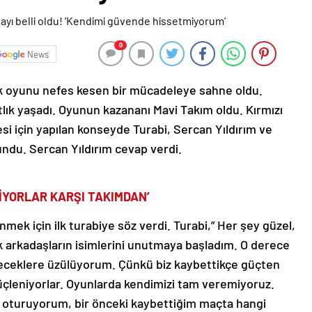
0
News
ık oyunu nefes kesen bir mücadeleye sahne oldu.
ık yaşadı. Oyunun kazananı Mavi Takım oldu. Kırmızı
i için yapılan konseyde Turabi, Sercan Yıldırım ve
undu. Sercan Yıldırım cevap verdi.
İYORLAR KARŞI TAKIMDAN’
mek için ilk turabiye söz verdi. Turabi,” Her şey güzel,
 arkadaşların isimlerini unutmaya başladım. O derece
yeceklere üzülüyorum. Çünkü biz kaybettikçe güçten
çleniyorlar. Oyunlarda kendimizi tam veremiyoruz.
oturuyorum, bir önceki kaybettiğim maçta hangi