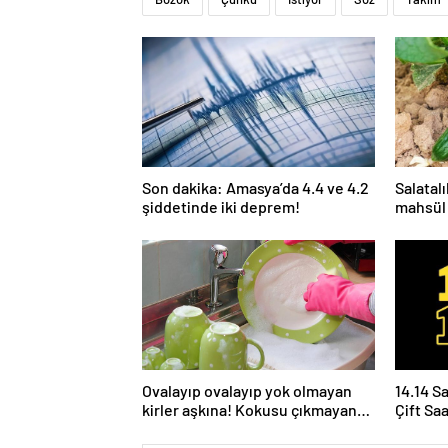
Son dakika: Amasya’da 4.4 ve 4.2
Salatal
şiddetinde iki deprem!
mahsül
verimsi
Ovalayıp ovalayıp yok olmayan
14.14 S
kirler aşkına! Kokusu çıkmayan
Çift Sa
bulaşıklara en etkili yöntem
Yoruml