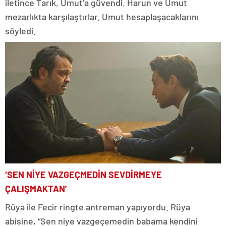
iletince Tarık, Umut’a güvendi. Harun ve Umut
mezarlıkta karşılaştırlar. Umut hesaplaşacaklarını
söyledi.
‘SEN NİYE VAZGEÇMEDİN SEVDİRMEYE
ÇALIŞMAKTAN’
Rüya ile Fecir ringte antreman yapıyordu. Rüya
abisine, “Sen niye vazgeçemedin babama kendini