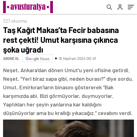
227 okunma
Taş Kağıt Makas’ta Fecir babasına
rest çekti! Umut karşısına çıkınca
şoka uğradı
16 Haziran 2024 00:47
ABONE OL
News
Neşet, Ankara’dan dönen Umut’u yeni ofisine getirdi.
Neşet, “Yeri biraz sapa gibi, neden burası?” diye sordu.
Umut, Emirkıran’ların binasını göstererek “Bak
karşımızda abi. Bizi görmüyorlar, duymuyorlar.
Yaptıkları her şeyin yanlarına kar kaldığını
düşünüyorlar ama bu krallığı yıkacağız.” cevabını verdi.