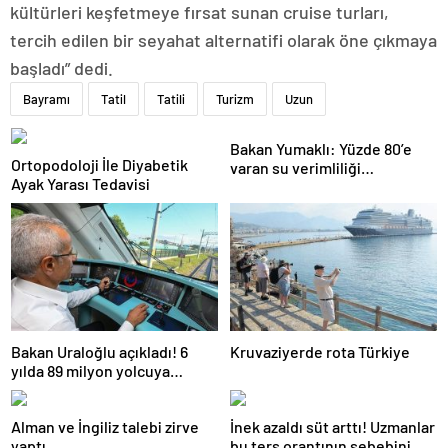
kültürleri keşfetmeye fırsat sunan cruise turları,
tercih edilen bir seyahat alternatifi olarak öne çıkmaya
başladı” dedi.
Bayramı
Tatil
Tatili
Turizm
Uzun
Bakan Yumaklı: Yüzde 80’e
Ortopodoloji İle Diyabetik
varan su verimliliği
Ayak Yarası Tedavisi
sağlayabiliriz
Bakan Uraloğlu açıkladı! 6
Kruvaziyerde rota Türkiye
yılda 89 milyon yolcuya
hizmet verdi
Alman ve İngiliz talebi zirve
İnek azaldı süt arttı! Uzmanlar
yaptı
bu ters orantının sebebini