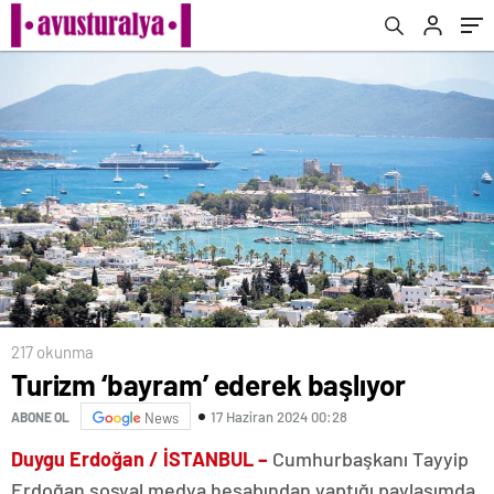
217 okunma
Turizm ‘bayram’ ederek başlıyor
17 Haziran 2024 00:28
ABONE OL
News
Duygu Erdoğan / İSTANBUL –
Cumhurbaşkanı Tayyip
Erdoğan sosyal medya hesabından yaptığı paylaşımda,