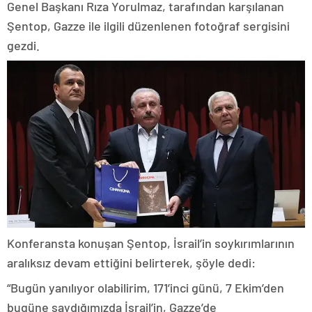
Genel Başkanı Rıza Yorulmaz, tarafından karşılanan
Şentop, Gazze ile ilgili düzenlenen fotoğraf sergisini
gezdi.
Konferansta konuşan Şentop, İsrail’in soykırımlarının
aralıksız devam ettiğini belirterek, şöyle dedi:
“Bugün yanılıyor olabilirim, 171’inci günü, 7 Ekim’den
bugüne saydığımızda İsrail’in, Gazze’de