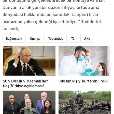
bir dönüşümü gerçekleştirecek bir noktaya varırlar.
Dünyanın artık yeni bir düzen ihtiyacı ortada ama
dünyadaki halklarında bu konudaki talepleri bizim
açımızdan yakın geleceği işaret ediyor” ifadelerini
kullandı.
Bağımsızlık
Önerge
Toplantıda
Tür
Ülke
SON DAKİKA | Kremlin’den
‘180 bin kişiyi kurtarabilirdik’
flaş Türkiye açıklaması!