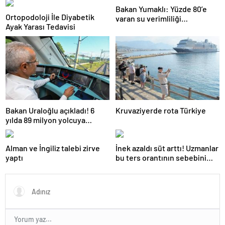
Bakan Yumaklı: Yüzde 80’e
Ortopodoloji İle Diyabetik
varan su verimliliği
Ayak Yarası Tedavisi
sağlayabiliriz
Bakan Uraloğlu açıkladı! 6
Kruvaziyerde rota Türkiye
yılda 89 milyon yolcuya
hizmet verdi
Alman ve İngiliz talebi zirve
İnek azaldı süt arttı! Uzmanlar
yaptı
bu ters orantının sebebini
açıkladı