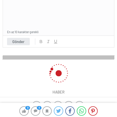
En az 10 karakter gerekli
Gönder
HABER
0
0
ajax alarm