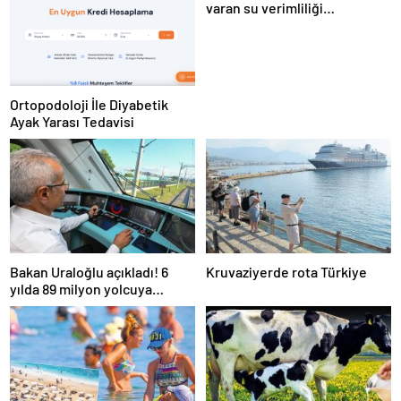
varan su verimliliği
sağlayabiliriz
Ortopodoloji İle Diyabetik
Ayak Yarası Tedavisi
Bakan Uraloğlu açıkladı! 6
Kruvaziyerde rota Türkiye
yılda 89 milyon yolcuya
hizmet verdi