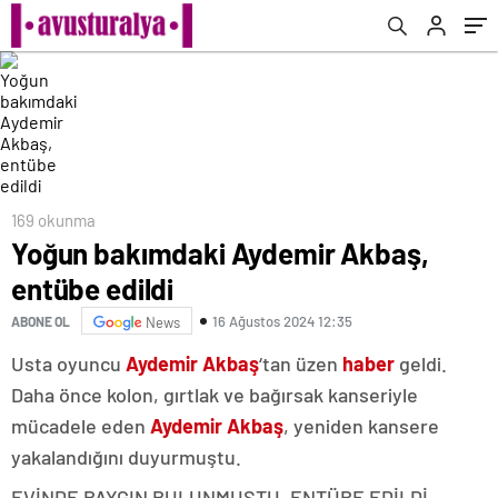
169 okunma
Yoğun bakımdaki Aydemir Akbaş,
entübe edildi
16 Ağustos 2024 12:35
ABONE OL
News
Usta oyuncu
Aydemir Akbaş
‘tan üzen
haber
geldi.
Daha önce kolon, gırtlak ve bağırsak kanseriyle
mücadele eden
Aydemir Akbaş
, yeniden kansere
yakalandığını duyurmuştu.
EVİNDE BAYGIN BULUNMUŞTU, ENTÜBE EDİLDİ