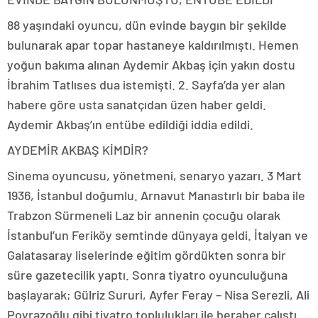
88 yaşındaki oyuncu, dün evinde baygın bir şekilde
bulunarak apar topar hastaneye kaldırılmıştı. Hemen
yoğun bakıma alınan Aydemir Akbaş için yakın dostu
İbrahim Tatlıses dua istemişti. 2. Sayfa’da yer alan
habere göre usta sanatçıdan üzen haber geldi.
Aydemir Akbaş’ın entübe edildiği iddia edildi.
AYDEMİR AKBAŞ KİMDİR?
Sinema oyuncusu, yönetmeni, senaryo yazarı. 3 Mart
1936, İstanbul doğumlu. Arnavut Manastırlı bir baba ile
Trabzon Sürmeneli Laz bir annenin çocuğu olarak
İstanbul’un Feriköy semtinde dünyaya geldi. İtalyan ve
Galatasaray liselerinde eğitim gördükten sonra bir
süre gazetecilik yaptı. Sonra tiyatro oyunculuğuna
başlayarak; Gülriz Sururi, Ayfer Feray – Nisa Serezli, Ali
Poyrazoğlu gibi tiyatro toplulukları ile beraber çalıştı.