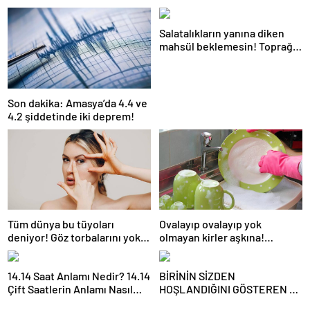
Salatalıkların yanına diken
mahsül beklemesin! Toprağı
verimsiz hale getiriyor
Son dakika: Amasya’da 4.4 ve
4.2 şiddetinde iki deprem!
Ovalayıp ovalayıp yok
Tüm dünya bu tüyoları
olmayan kirler aşkına!
deniyor! Göz torbalarını yok
Kokusu çıkmayan bulaşıklara
eden yöntem: Hemoroid
en etkili yöntem
kremi
14.14 Saat Anlamı Nedir? 14.14
BİRİNİN SİZDEN
Çift Saatlerin Anlamı Nasıl
HOŞLANDIĞINI GÖSTEREN 6
Yorumlanır?
İŞARET! Uzman isim açıkladı!