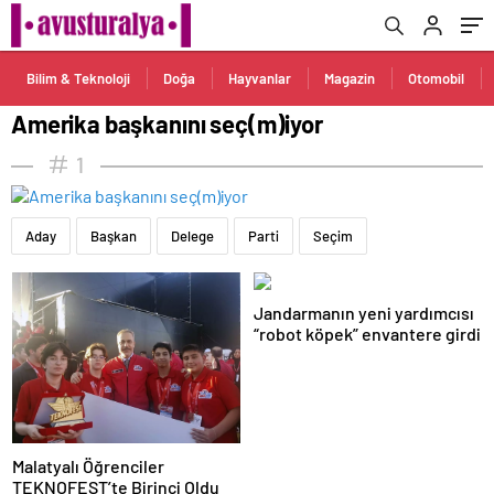
Bilim & Teknoloji
Doğa
Hayvanlar
Magazin
Otomobil
Amerika başkanını seç(m)iyor
1
Aday
Başkan
Delege
Parti
Seçim
Jandarmanın yeni yardımcısı
“robot köpek” envantere girdi
Malatyalı Öğrenciler
TEKNOFEST’te Birinci Oldu