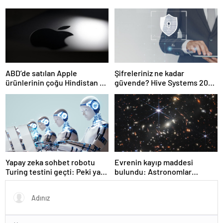
ABD’de satılan Apple
Şifreleriniz ne kadar
ürünlerinin çoğu Hindistan ve
güvende? Hive Systems 2025
Vietnam’dan gelecek
şifre tablosu hackerların
hızını gözler önüne seriyor
Yapay zeka sohbet robotu
Evrenin kayıp maddesi
Turing testini geçti: Peki ya
bulundu: Astronomlar
şimdi?
hidrojenin izini sürdü