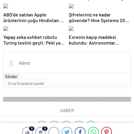
ABD’de satılan Apple
Şifreleriniz ne kadar
ürünlerinin çoğu Hindistan ve
güvende? Hive Systems 2025
Vietnam’dan gelecek
şifre tablosu hackerların
hızını gözler önüne seriyor
Yapay zeka sohbet robotu
Evrenin kayıp maddesi
Turing testini geçti: Peki ya
bulundu: Astronomlar
şimdi?
hidrojenin izini sürdü
Gönder
En az 10 karakter gerekli
HABER
0
0