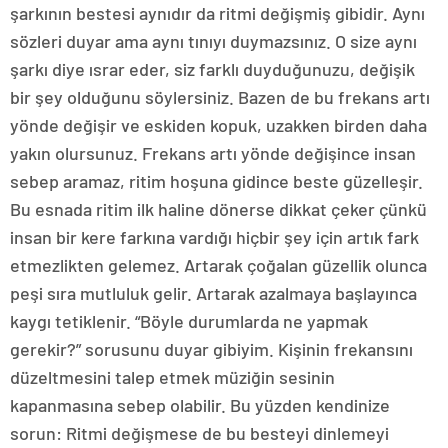
şarkının bestesi aynıdır da ritmi değişmiş gibidir. Aynı
sözleri duyar ama aynı tınıyı duymazsınız. O size aynı
şarkı diye ısrar eder, siz farklı duyduğunuzu, değişik
bir şey olduğunu söylersiniz. Bazen de bu frekans artı
yönde değişir ve eskiden kopuk, uzakken birden daha
yakın olursunuz. Frekans artı yönde değişince insan
sebep aramaz, ritim hoşuna gidince beste güzelleşir.
Bu esnada ritim ilk haline dönerse dikkat çeker çünkü
insan bir kere farkına vardığı hiçbir şey için artık fark
etmezlikten gelemez. Artarak çoğalan güzellik olunca
peşi sıra mutluluk gelir. Artarak azalmaya başlayınca
kaygı tetiklenir. “Böyle durumlarda ne yapmak
gerekir?” sorusunu duyar gibiyim. Kişinin frekansını
düzeltmesini talep etmek müziğin sesinin
kapanmasına sebep olabilir. Bu yüzden kendinize
sorun: Ritmi değişmese de bu besteyi dinlemeyi