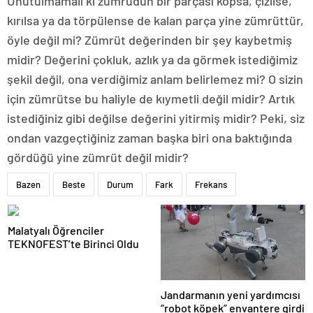
Unutulmamalı ki zümrüdün bir parçası kopsa, çizilse,
kırılsa ya da törpülense de kalan parça yine zümrüttür,
öyle değil mi? Zümrüt değerinden bir şey kaybetmiş
midir? Değerini çokluk, azlık ya da görmek istediğimiz
şekil değil, ona verdiğimiz anlam belirlemez mi? O sizin
için zümrütse bu haliyle de kıymetli değil midir? Artık
istediğiniz gibi değilse değerini yitirmiş midir? Peki, siz
ondan vazgeçtiğiniz zaman başka biri ona baktığında
gördüğü yine zümrüt değil midir?
Bazen
Beste
Durum
Fark
Frekans
Malatyalı Öğrenciler
TEKNOFEST’te Birinci Oldu
Jandarmanın yeni yardımcısı
“robot köpek” envantere girdi