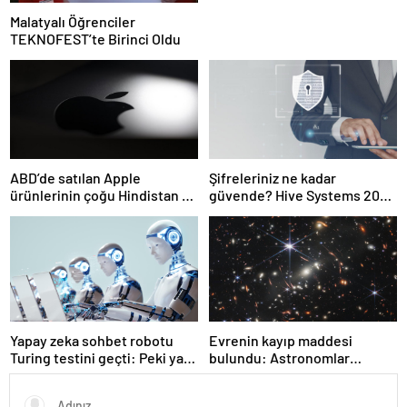
Malatyalı Öğrenciler
TEKNOFEST’te Birinci Oldu
ABD’de satılan Apple
Şifreleriniz ne kadar
ürünlerinin çoğu Hindistan ve
güvende? Hive Systems 2025
Vietnam’dan gelecek
şifre tablosu hackerların
hızını gözler önüne seriyor
Yapay zeka sohbet robotu
Evrenin kayıp maddesi
Turing testini geçti: Peki ya
bulundu: Astronomlar
şimdi?
hidrojenin izini sürdü