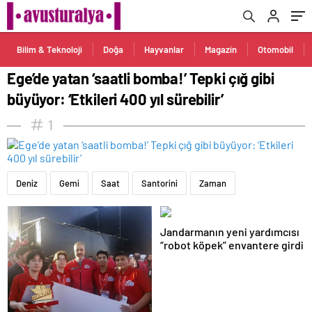
Bilim & Teknoloji
Doğa
Hayvanlar
Magazin
Otomobil
Ege’de yatan ‘saatli bomba!’ Tepki çığ gibi
büyüyor: ‘Etkileri 400 yıl sürebilir’
1
Deniz
Gemi
Saat
Santorini
Zaman
Jandarmanın yeni yardımcısı
“robot köpek” envantere girdi