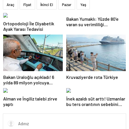
Araç
Fiyat
İkinci El
Pazar
Yaş
Bakan Yumaklı: Yüzde 80’e
Ortopodoloji İle Diyabetik
varan su verimliliği
Ayak Yarası Tedavisi
sağlayabiliriz
Bakan Uraloğlu açıkladı! 6
Kruvaziyerde rota Türkiye
yılda 89 milyon yolcuya
hizmet verdi
Alman ve İngiliz talebi zirve
İnek azaldı süt arttı! Uzmanlar
yaptı
bu ters orantının sebebini
açıkladı