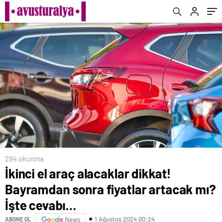
294 okunma
İkinci el araç alacaklar dikkat!
Bayramdan sonra fiyatlar artacak mı?
İşte cevabı…
1 Ağustos 2024 00:24
ABONE OL
News