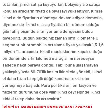
tutanlar, şimdi satışa koyuyorlar. Dolayısıyla o satışa
konulan araçların fiyatı da piyasayı yükseltiyor. Kimse
ikinci elde fiyatların düşmeye devam ediyor demesin,
diyemez de. İkinci el araç fiyatları bir dönem olduğu
gibi fahiş biçimde artmıyor ama dengesini buldu
diyebiliriz. Bugün baktığınız zaman sıfır kilometre C
segment bir otomobilin ortalama fiyatı yaklaşık 1.3-1.6
milyon TL arasında. Kredi musluklarının kapalı olduğu
bir dönemde sıfır kilometre araç alımı neredeyse
sadece nakit paraya döndü. Tabii buna ulaşamayan
yaklaşık yüzde 60-70’lik kesim ikinci ele yöneldi. İkinci
el daha fazla talep gördüğü konuma tekrardan
yerleşmeye başladı. Para politikaları, enflasyon ve
faizlerin durumuna göre yılın ikinci çeyreğinde ikinci
eldeki talep daha da artacaktır”
İKİNCİ EL PARKI GENÇLEŞMEYE BAŞLAYACAK!