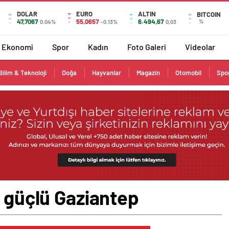
DOLAR
EURO
ALTIN
BITCOIN
47,7067
55,0657
6.494,67
%
0.04%
-0.13%
0,03
Ekonomi
Spor
Kadın
Foto Galeri
Videolar
Bilim & Teknoloji
Doğa
Hayvanlar
Magazin
Otomobil
Spo
a güçlü Gaziantep