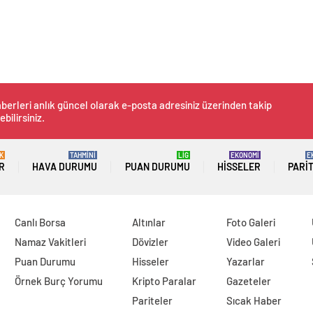
berleri anlık güncel olarak e-posta adresiniz üzerinden takip
ebilirsiniz.
K
TAHMİNİ
LİG
EKONOMİ
E
R
HAVA DURUMU
PUAN DURUMU
HISSELER
PARI
Canlı Borsa
Altınlar
Foto Galeri
Namaz Vakitleri
Dövizler
Video Galeri
Puan Durumu
Hisseler
Yazarlar
Örnek Burç Yorumu
Kripto Paralar
Gazeteler
Pariteler
Sıcak Haber