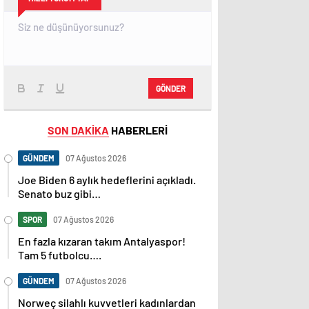
GÖNDER
SON DAKİKA
HABERLERİ
GÜNDEM
07 Ağustos 2026
Joe Biden 6 aylık hedeflerini açıkladı.
Senato buz gibi…
SPOR
07 Ağustos 2026
En fazla kızaran takım Antalyaspor!
Tam 5 futbolcu….
GÜNDEM
07 Ağustos 2026
Norweç silahlı kuvvetleri kadınlardan