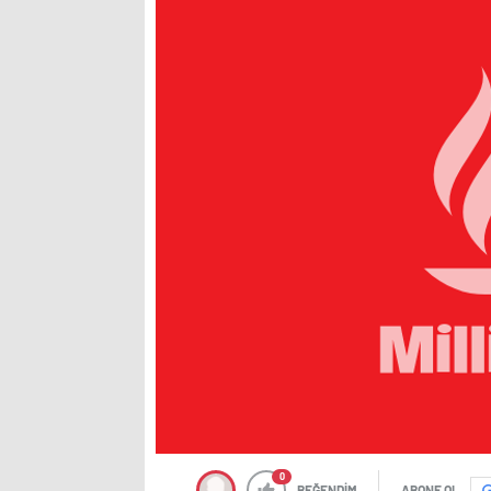
0
BEĞENDİM
ABONE OL