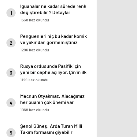
İguanalar ne kadar sürede renk
değiştirebilir ? Detaylar
1
burada…
1538 kez okundu
Penguenleri hiç bu kadar komik
ve yakından görmemiştiniz
2
1296 kez okundu
Rusya ordusunda Pasifik için
yeni bir cephe açılıyor. Çin’in ilk
3
tepkisi!
1129 kez okundu
Mecnun Otyakmaz: Alacağımız
her puanın çok önemi var
4
1069 kez okundu
Şenol Güneş: Arda Turan Milli
Takım formasını giyebilir
5