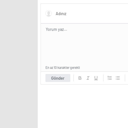
hackerların hızını gözler önüne
seriyor
En az 10 karakter gerekli
Gönder