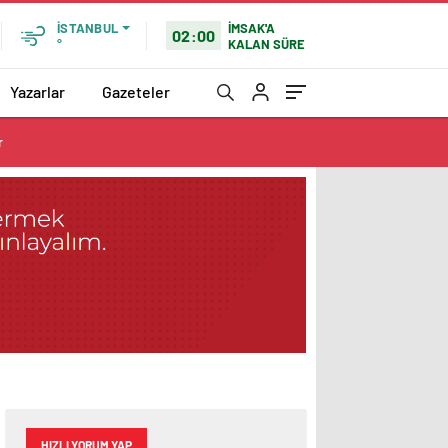
İMSAK'A
İSTANBUL
02:00
KALAN SÜRE
°
Yazarlar
Gazeteler
r
HIZLI YORUM YAP