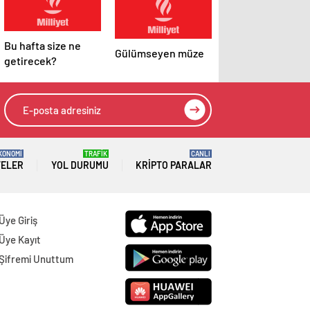
Bu hafta size ne
Gülümseyen müze
getirecek?
KONOMİ
TRAFİK
CANLI
TELER
YOL DURUMU
KRIPTO PARALAR
Üye Giriş
Üye Kayıt
Şifremi Unuttum