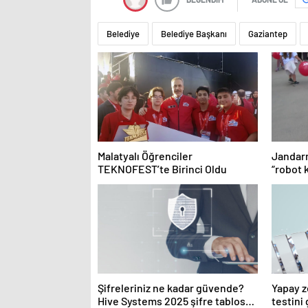
Belediye
Belediye Başkanı
Gaziantep
Malatyalı Öğrenciler
Jandarm
TEKNOFEST’te Birinci Oldu
“robot 
Şifreleriniz ne kadar güvende?
Yapay z
Hive Systems 2025 şifre tablosu
testini