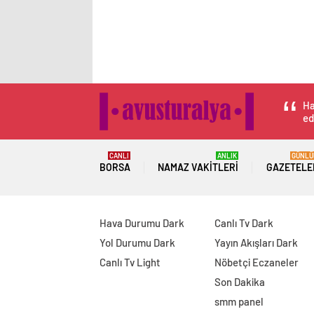
Ha
ed
CANLI
ANLIK
GÜNLÜ
BORSA
NAMAZ VAKITLERI
GAZETELE
Hava Durumu Dark
Canlı Tv Dark
Yol Durumu Dark
Yayın Akışları Dark
Canlı Tv Light
Nöbetçi Eczaneler
Son Dakika
smm panel