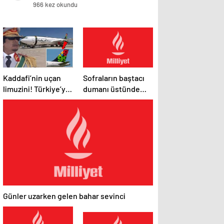
966 kez okundu
Kaddafi’nin uçan
Sofraların baştacı
limuzini! Türkiye’ye
dumanı üstünde
de gelmiş, her
çorbalar
yerine ‘9.9.99’
yazısını yapıştırdı
Günler uzarken gelen bahar sevinci