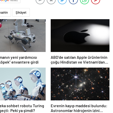
News
sahin
Şikâyet
anın yeni yardımcısı
ABD’de satılan Apple ürünlerinin
köpek” envantere girdi
çoğu Hindistan ve Vietnam’dan
gelecek
eka sohbet robotu Turing
Evrenin kayıp maddesi bulundu:
 geçti: Peki ya şimdi?
Astronomlar hidrojenin izini