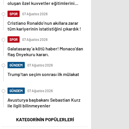
oluşan özel kuvvetler eğitimlerini
başlattı.
SPOR
07 Ağustos 2026
Cristiano Ronaldo’nun akıllara zarar
tüm kariyerinin istatistiğini çıkardık !
SPOR
07 Ağustos 2026
Galatasaray’a kötü haber! Monaco’dan
flaş Onyekuru kararı.
GÜNDEM
07 Ağustos 2026
Trump’tan seçim sonrası ilk mülakat
GÜNDEM
07 Ağustos 2026
Avusturya başbakanı Sebastian Kurz
ile ilgili bilinmeyenler
KATEGORİNİN POPÜLERLERİ